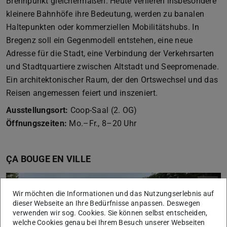
Brennpunkt gleichermaßen. Heute verlieren insbesondere
kleinere Bahnhöfe ihre Bedeutung, werden zu banalen
Haltepunkten oder kommerziellen Mobilitätshubs. In
Bregenz soll ein Gegenmodell entstehen, eine neue
Adresse für die Stadt, eine Verbindung der Verkehrsarten
und Stadtquartiere zwischen Altstadt und Seepromenade.
Ein architektonischer Raum, der den Ortswechsel und das
Reisen angemessen feiert und inszeniert.
Ausstellungsort:
Coop-Saal (2. OG)
Öffnungszeiten:
Mo.–Fr., 8–20 Uhr
ÇA BOUGE EN VILLE
Wir möchten die Informationen und das Nutzungserlebnis auf
dieser Webseite an Ihre Bedürfnisse anpassen. Deswegen
verwenden wir sog. Cookies. Sie können selbst entscheiden,
welche Cookies genau bei Ihrem Besuch unserer Webseiten