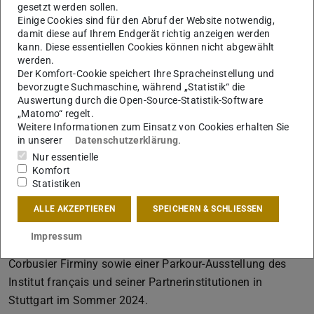
gesetzt werden sollen.
Einige Cookies sind für den Abruf der Website notwendig,
damit diese auf Ihrem Endgerät richtig anzeigen werden
kann. Diese essentiellen Cookies können nicht abgewählt
werden.
Der Komfort-Cookie speichert Ihre Spracheinstellung und
bevorzugte Suchmaschine, während „Statistik“ die
Auswertung durch die Open-Source-Statistik-Software
Bild: FG EST
„Matomo“ regelt.
Weitere Informationen zum Einsatz von Cookies erhalten Sie
in unserer
Datenschutzerklärung
.
Nur essentielle
Komfort
Statistiken
Hrsg. vom Fachgebiet Entwerfen und Stadtentwicklung
(Prof.’in Dr. Annette Rudolph-Cleff)
ALLE AKZEPTIEREN
SPEICHERN & SCHLIESSEN
„ÇA BOUGE EN VILLE – Architecture et Sport pour
Impressum
demain“ war der Titel einer Ausstellung des Site Le
Corbusier Firminy sowie einer Parkour-Ausstellung des
Institut français und seiner Partnerinstitutionen in
Stuttgart im Sommer 2024.