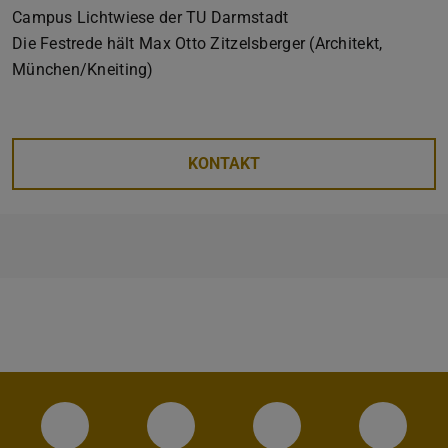
Campus Lichtwiese der TU Darmstadt
Die Festrede hält Max Otto Zitzelsberger (Architekt,
München/Kneiting)
KONTAKT
Instagram-Seite des Fachbereichs Archite
LinkedIn-Profil des Fachbereic
Facebook-Seite de
YouTub