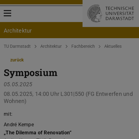
Menü öffnen
Architektur
Sie befinden sich hier:
TU Darmstadt
Architektur
Fachbereich
Aktuelles
zurück
Symposium
05.05.2025
08.05.2025, 14:00 Uhr L301|550 (FG Entwerfen und
Wohnen)
mit:
André Kempe
„The Dilemma of Renovation“