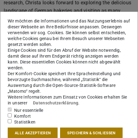
research, Christa looks forward to exploring the delicious
landscape of German bakeries and visiting as many
museums as possible.
Wir möchten die Informationen und das Nutzungserlebnis auf
dieser Webseite an Ihre Bedürfnisse anpassen. Deswegen
>
Visit Christa Cheung’s website
verwenden wir sog. Cookies. Sie können selbst entscheiden,
welche Cookies genau bei Ihrem Besuch unserer Webseiten
Further information:
gesetzt werden sollen.
International Research Experience Program
Einige Cookies sind für den Abruf der Website notwendig,
damit diese auf Ihrem Endgerät richtig anzeigen werden
kann. Diese essentiellen Cookies können nicht abgewählt
werden.
Der Komfort-Cookie speichert Ihre Spracheinstellung und
bevorzugte Suchmaschine, während „Statistik“ die
Auswertung durch die Open-Source-Statistik-Software
„Matomo“ regelt.
Weitere Informationen zum Einsatz von Cookies erhalten Sie
in unserer
Datenschutzerklärung
.
Nur essentielle
Komfort
Statistiken
ALLE AKZEPTIEREN
SPEICHERN & SCHLIESSEN