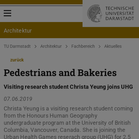
Menü öffnen
Architektur
Sie befinden sich hier:
TU Darmstadt
Architektur
Fachbereich
Aktuelles
zurück
Pedestrians and Bakeries
Visiting research student Christa Yeung joins UHG
07.06.2019
Christa Yeung is a visiting research student coming
from the Honours Human Geography
undergraduate program at the University of British
Columbia, Vancouver, Canada. She is joining the
Urban Health Games reserach group (UHG) for 2.5