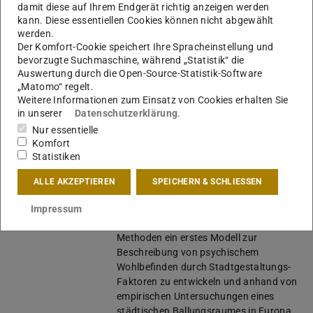
Erdgeschossflächen bisher noch
damit diese auf Ihrem Endgerät richtig anzeigen werden
ungenutztes Potential für erholsame
kann. Diese essentiellen Cookies können nicht abgewählt
Bewegungsräume birgt. In einem 36-
werden.
Der Komfort-Cookie speichert Ihre Spracheinstellung und
monatigen Arbeitsprogramm werden wir
bevorzugte Suchmaschine, während „Statistik“ die
anhand von 4 Nutzerstudien in
Auswertung durch die Open-Source-Statistik-Software
Boulevards im Ballungsraum Rhein-
„Matomo“ regelt.
Main jeweils die räumliche Analyse auf
Weitere Informationen zum Einsatz von Cookies erhalten Sie
Makro- und Mikro-Ebene mit der
in unserer
Datenschutzerklärung
.
Erfassung psychophysiologischer Daten
Nur essentielle
kombinieren. Dies beinhaltet zum
Komfort
Beispiel die neuartige Kombination von
Statistiken
Space Syntax-Analysen der
Wohnumgebung mit MRI-Daten zur
ALLE AKZEPTIEREN
SPEICHERN & SCHLIESSEN
zerebralen Stressresponse von
Stadtbewohner*innen. Das Projekt zielt
Impressum
darauf ab durch diese experimentellen
Methoden ein erstes Modell zur
Beschreibung von psychischem
Wohlbefinden durch Stadtgestaltungs-
Faktoren zu entwickeln und anhand von
empirischen Untersuchungen eines
städtischen Ballungsraumes in Europa