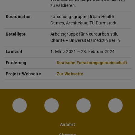
zu validieren.
Koordination
Forschungsgruppe Urban Health
Games, Architektur, TU Darmstadt
Beteiligte
Arbeitsgruppe für Neurourbanistik,
Charité – Universitätsmedizin Berlin
Laufzeit
1. März 2021 – 28. Februar 2024
Förderung
Deutsche Forschungsgemeinschaft
Projekt-Webseite
Zur Webseite
Instagram-Seite des Fachbereichs Archite
LinkedIn-Profil des Fachbereic
Facebook-Seite de
YouTub
Anfahrt
Sitemap