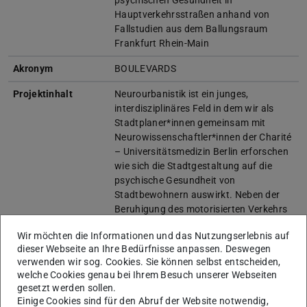
Hauptverkehrsstraßen anhand von
Fallstudien aus dem Ballungsraum
Frankfurt Rhein-Main
Akronym
BOULEVARDS
Projektinhalt
Neurourbanistik ist ein junges,
interdisziplinäres Feld in dem wir als
Stadtplaner*innen gemeinsam mit
Neurowissenschaftler*innen der Charité
– Universitätsmedizin Berlin erforschen
wie sich die Stadtgestaltung auf die
psychische Gesundheit von
Stadtbewohnern auswirkt. Neben der
Beruhigung des motorisierten Verkehrs
und dem Einfügen von zusätzlichem
Wir möchten die Informationen und das Nutzungserlebnis auf
Stadtgrün, nehmen wir an, dass die
dieser Webseite an Ihre Bedürfnisse anpassen. Deswegen
Gestaltung des Straßennetzwerks,
verwenden wir sog. Cookies. Sie können selbst entscheiden,
Mischnutzung, Bebauungsdichte,
welche Cookies genau bei Ihrem Besuch unserer Webseiten
Sichtfelder, architektonischen
gesetzt werden sollen.
Detailierung und Programmierung von
Einige Cookies sind für den Abruf der Website notwendig,