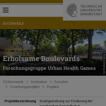
Menü öffnen
Architektur
Erholsame Boulevards
Bild: Lanqing Gu
Forschungsgruppe Urban Health Games
Sie befinden sich hier:
TU Darmstadt
Architektur
Forschen
Forschungsprojekte
Projekte
Projektbezeichnung
Stadtgestaltung zur Förderung der
psychischen Gesundheit in