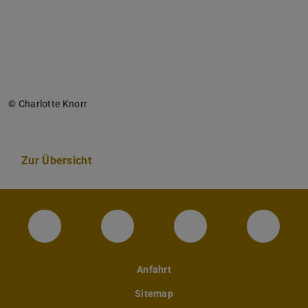
© Charlotte Knorr
Zur Übersicht
Instagram-Seite des Fachbereichs Archite
LinkedIn-Profil des Fachbereic
Facebook-Seite de
YouTub
Anfahrt
Sitemap