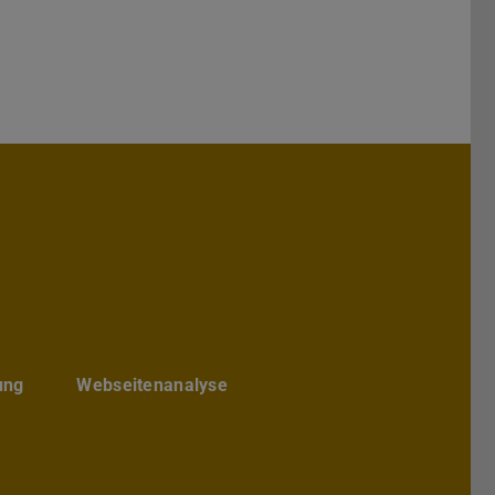
hs Architektur
chbereichs Architektur
te des Fachbereichs Architektur
ube-Kanal des Fachbereich Archite
ung
Webseitenanalyse