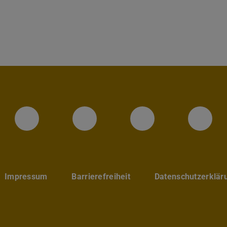
Instagram-Seite des Fachbereic
LinkedIn-Profil des Fa
Facebook-Sei
YouT
Impressum
Barrierefreiheit
Datenschutzerklär