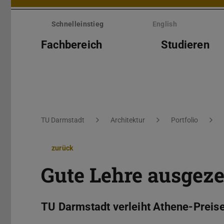
Menü
überspringen
Schnelleinstieg
English
Fachbereich
Studieren
Sie befinden sich hier:
TU Darmstadt
Architektur
Portfolio
zurück
Gute Lehre ausgeze
TU Darmstadt verleiht Athene-Preis