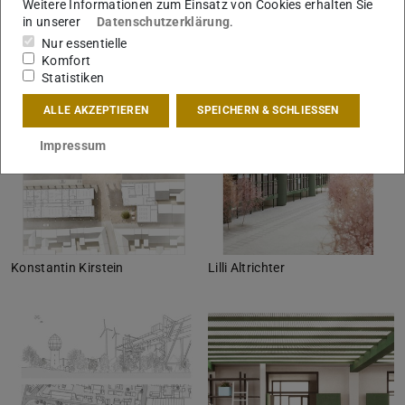
Weitere Informationen zum Einsatz von Cookies erhalten Sie
in unserer
Datenschutzerklärung
.
Konstantin Kirstein
Konstantin Kirstein
Nur essentielle
Komfort
Statistiken
ALLE AKZEPTIEREN
SPEICHERN & SCHLIESSEN
Impressum
Konstantin Kirstein
Lilli Altrichter