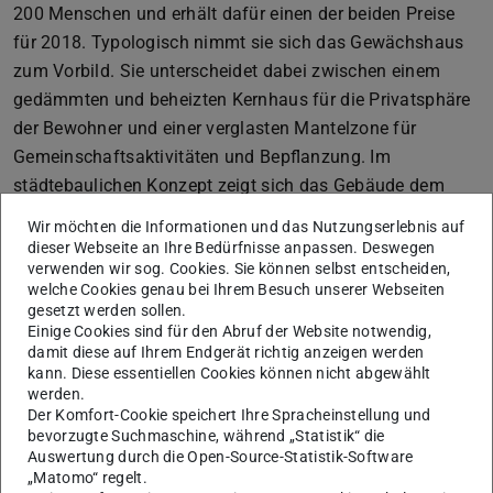
200 Menschen und erhält dafür einen der beiden Preise
für 2018. Typologisch nimmt sie sich das Gewächshaus
zum Vorbild. Sie unterscheidet dabei zwischen einem
gedämmten und beheizten Kernhaus für die Privatsphäre
der Bewohner und einer verglasten Mantelzone für
Gemeinschaftsaktivitäten und Bepflanzung. Im
städtebaulichen Konzept zeigt sich das Gebäude dem
Gleisfeld wie der Stadt zugehörig.
Wir möchten die Informationen und das Nutzungserlebnis auf
dieser Webseite an Ihre Bedürfnisse anpassen. Deswegen
verwenden wir sog. Cookies. Sie können selbst entscheiden,
welche Cookies genau bei Ihrem Besuch unserer Webseiten
gesetzt werden sollen.
Einige Cookies sind für den Abruf der Website notwendig,
damit diese auf Ihrem Endgerät richtig anzeigen werden
kann. Diese essentiellen Cookies können nicht abgewählt
werden.
Der Komfort-Cookie speichert Ihre Spracheinstellung und
bevorzugte Suchmaschine, während „Statistik“ die
Auswertung durch die Open-Source-Statistik-Software
„Matomo“ regelt.