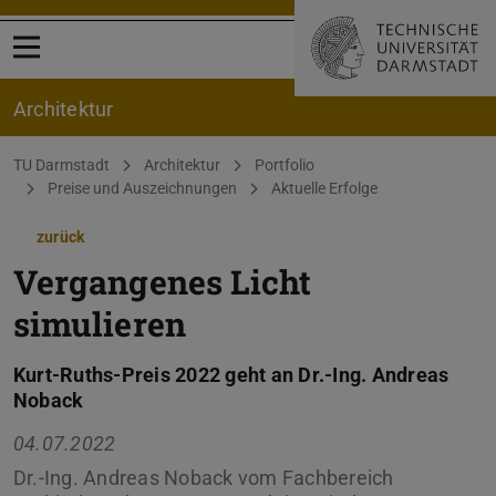
Menü öffnen
Architektur
Sie befinden sich hier:
TU Darmstadt
Architektur
Portfolio
Preise und Auszeichnungen
Aktuelle Erfolge
zurück
Vergangenes Licht
simulieren
Kurt-Ruths-Preis 2022 geht an Dr.-Ing. Andreas
Noback
04.07.2022
Dr.-Ing. Andreas Noback vom Fachbereich