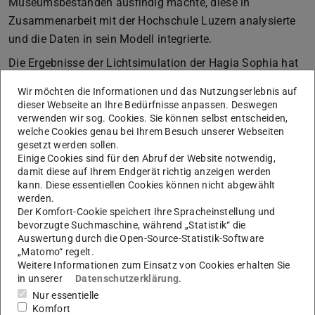
Museumsbeständen ausfindig machte, diese in
Zusammenarbeit mit der Hochschule Luzern analysierte
und die Daten in sein Modell integrierte.
Die Ergebnisse der Lichtsimulation der Hagia Sophia hat
Noback in weit über 1.000 verschiedenen Varianten auf
Wir möchten die Informationen und das Nutzungserlebnis auf
Tafeln zusammengestellt. Sie zeigen signifikante
dieser Webseite an Ihre Bedürfnisse anpassen. Deswegen
Unterschiede zur Beleuchtung des heutigen Baus und
verwenden wir sog. Cookies. Sie können selbst entscheiden,
welche Cookies genau bei Ihrem Besuch unserer Webseiten
offenbaren ein komplexes Zusammenspiel direkter und
gesetzt werden sollen.
diffuser Beleuchtung, dynamisiert durch wechselnde
Einige Cookies sind für den Abruf der Website notwendig,
Sonnenstände und Wetterbedingungen. Die Ausrichtung
damit diese auf Ihrem Endgerät richtig anzeigen werden
kann. Diese essentiellen Cookies können nicht abgewählt
des Gebäudes auf die aufgehende Sonne am
werden.
Weihnachtsmorgen führt zu einem besonders
Der Komfort-Cookie speichert Ihre Spracheinstellung und
bevorzugte Suchmaschine, während „Statistik“ die
eindrucksvollen Licht: Hauptraum und Seitenschiffe
Auswertung durch die Open-Source-Statistik-Software
zeigen sich gleichmäßig beleuchtet, der Altarraum hell
„Matomo“ regelt.
hervorgehoben.
Weitere Informationen zum Einsatz von Cookies erhalten Sie
in unserer
Datenschutzerklärung
.
Mit seiner Arbeit hat
Andreas Noback
eine neue und
Nur essentielle
zukunftsweisende Methodik zur Rekonstruktion und
Komfort