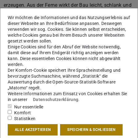
erzeugen. Aus der Ferne wirkt der Bau leicht, schlank und
schwebend. Das Gebäude ist dem Meer zugewandt, so
Wir möchten die Informationen und das Nutzungserlebnis auf
dass es auf dem Meeresspiegel eine glatte Kurve bilden
dieser Webseite an Ihre Bedürfnisse anpassen. Deswegen
kann. Trotz seines Volumens scheint der Baukörper zu
verwenden wir sog. Cookies. Sie können selbst entscheiden,
welche Cookies genau bei Ihrem Besuch unserer Webseiten
schweben, da die Fassade des Erdgeschosses transparent
gesetzt werden sollen.
und zurückgesetzt ist. Mit Ausnahme der Neigung gibt es
Einige Cookies sind für den Abruf der Website notwendig,
damit diese auf Ihrem Endgerät richtig anzeigen werden
keineDifferenzierung zwischen Fassade und Dach. Das
kann. Diese essentiellen Cookies können nicht abgewählt
stringente räumliche Konzept, die bewusste Reduktion auf
werden.
wenige Elemente spiegelt auch die Fassadengestaltung
Der Komfort-Cookie speichert Ihre Spracheinstellung und
bevorzugte Suchmaschine, während „Statistik“ die
wieder. Nach Abschluss seines Grundstudiums an der
Auswertung durch die Open-Source-Statistik-Software
Tongji-Universität in Shanghai wechselte Rongjun Zhou
„Matomo“ regelt.
an die TU Darmstadt und schloss dort sein
Weitere Informationen zum Einsatz von Cookies erhalten Sie
in unserer
Datenschutzerklärung
.
Architekturstudium ab. Seitdem arbeitet Zhou bei
Nur essentielle
Waechter+Waechter Architekten (Darmstadt).
Komfort
Statistiken
Ausgezeichnet wurden außerdem zwei
ALLE AKZEPTIEREN
SPEICHERN & SCHLIESSEN
Studierende der Hochschule Darmstadt