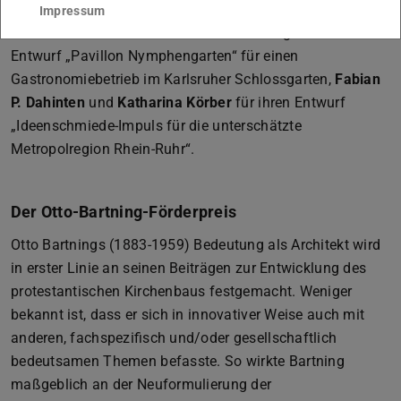
Impressum
Johanna Uhlands
erhielt die Auszeichnung für ihren
Entwurf „Pavillon Nymphengarten“ für einen
Gastronomiebetrieb im Karlsruher Schlossgarten,
Fabian
P. Dahinten
und
Katharina Körber
für ihren Entwurf
„Ideenschmiede-Impuls für die unterschätzte
Metropolregion Rhein-Ruhr“.
Der Otto-Bartning-Förderpreis
Otto Bartnings (1883-1959) Bedeutung als Architekt wird
in erster Linie an seinen Beiträgen zur Entwicklung des
protestantischen Kirchenbaus festgemacht. Weniger
bekannt ist, dass er sich in innovativer Weise auch mit
anderen, fachspezifisch und/oder gesellschaftlich
bedeutsamen Themen befasste. So wirkte Bartning
maßgeblich an der Neuformulierung der