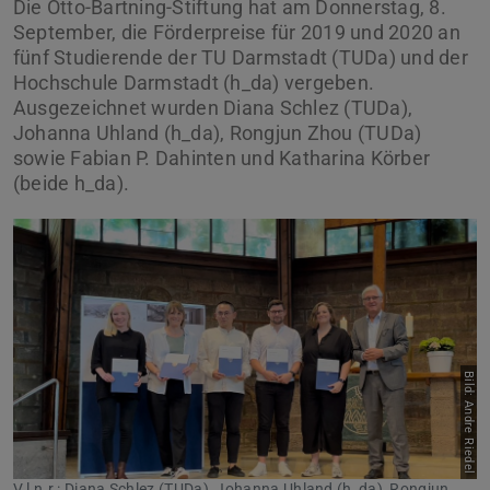
Die Otto-Bartning-Stiftung hat am Donnerstag, 8.
September, die Förderpreise für 2019 und 2020 an
fünf Studierende der TU Darmstadt (TUDa) und der
Hochschule Darmstadt (h_da) vergeben.
Ausgezeichnet wurden Diana Schlez (TUDa),
Johanna Uhland (h_da), Rongjun Zhou (TUDa)
sowie Fabian P. Dahinten und Katharina Körber
(beide h_da).
Bild: Andre Riedel
V.l.n.r.: Diana Schlez (TUDa), Johanna Uhland (h_da), Rongjun