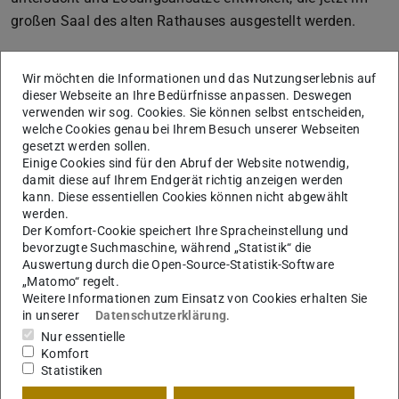
großen Saal des alten Rathauses ausgestellt werden.
Wir möchten die Informationen und das Nutzungserlebnis auf
dieser Webseite an Ihre Bedürfnisse anpassen. Deswegen
verwenden wir sog. Cookies. Sie können selbst entscheiden,
welche Cookies genau bei Ihrem Besuch unserer Webseiten
gesetzt werden sollen.
Einige Cookies sind für den Abruf der Website notwendig,
damit diese auf Ihrem Endgerät richtig anzeigen werden
kann. Diese essentiellen Cookies können nicht abgewählt
Zurück
Vor
werden.
Der Komfort-Cookie speichert Ihre Spracheinstellung und
bevorzugte Suchmaschine, während „Statistik“ die
Auswertung durch die Open-Source-Statistik-Software
„Matomo“ regelt.
Weitere Informationen zum Einsatz von Cookies erhalten Sie
Eröffnung der Ausstellung. Foto: Magnus Reich
in unserer
Datenschutzerklärung
.
Nur essentielle
Komfort
Während der Eröffnung am 21. April hatte das Publikum
Statistiken
die Möglichkeit für den besten Entwurf abzustimmen.