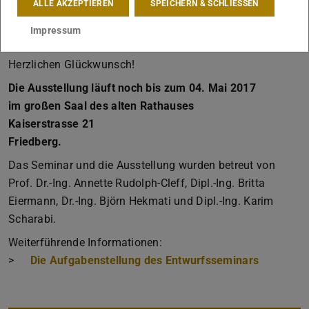
ALLE AKZEPTIEREN
SPEICHERN & SCHLIESSEN
Ausgezeichnet wurden Lisa Ritter und Magnus Reich.
Anerkennungen erhielten Dina Elgindi und Nina Rettig
Impressum
sowie Christian Herbrik.
Herzlichen Glückwunsch!
Die Ausstellung läuft noch bis zum 04. Mai 2017
im großen Saal des alten Rathauses
Kaiserstrasse 21
Friedberg.
Das Seminar und die Ausstellung wurden betreut von
Prof. Dr.-Ing. Annette Rudolph-Cleff, Dipl.-Ing. Britta
Eiermann, Dr.-Ing. Björn Hekmati und Dipl.-Ing. Karim
Scharabi.
Weiterführende Informationen:
>
Die Aufgabenstellung des Entwurfsseminars