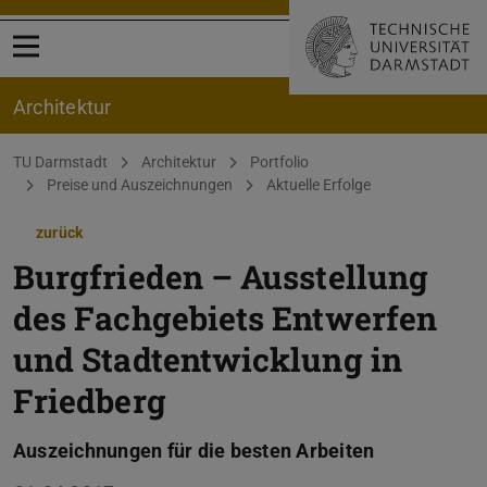
Menü öffnen
Architektur
Sie befinden sich hier:
TU Darmstadt
Architektur
Portfolio
Preise und Auszeichnungen
Aktuelle Erfolge
zurück
Burgfrieden – Ausstellung
des Fachgebiets Entwerfen
und Stadtentwicklung in
Friedberg
Auszeichnungen für die besten Arbeiten