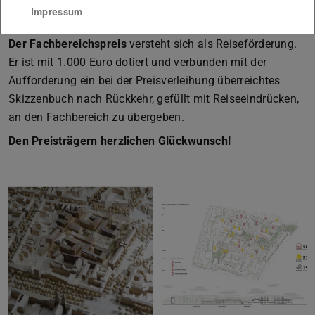
einem besonderen Blick für atmosphärische und narrative
Impressum
Details.
Der Fachbereichspreis
versteht sich als Reiseförderung.
Er ist mit 1.000 Euro dotiert und verbunden mit der
Aufforderung ein bei der Preisverleihung überreichtes
Skizzenbuch nach Rückkehr, gefüllt mit Reiseeindrücken,
an den Fachbereich zu übergeben.
Den Preisträgern herzlichen Glückwunsch!