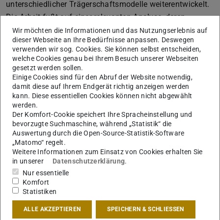
unterschiedlicher Trägerschaftsmodelle weiterentwickelt.
Die Arbeit fußt auf einer relevanten Analyse, deren
Erkenntnisse in ein robustes Strukturkonzept überführt
Wir möchten die Informationen und das Nutzungserlebnis auf
dieser Webseite an Ihre Bedürfnisse anpassen. Deswegen
werden. Eine vielschichtige und dem Ort angemessene
verwenden wir sog. Cookies. Sie können selbst entscheiden,
Themensetzung sowie eine sinnvolle Auseinandersetzung
welche Cookies genau bei Ihrem Besuch unserer Webseiten
mit strategischen Entwicklungsschritten ergänzt den
gesetzt werden sollen.
Einige Cookies sind für den Abruf der Website notwendig,
konzeptionellen Ansatz, welcher professionell und gut
damit diese auf Ihrem Endgerät richtig anzeigen werden
argumentiert umgesetzt wird. Die Arbeit überzeugt durch
kann. Diese essentiellen Cookies können nicht abgewählt
werden.
ihren robusten Städtebau mit situativ gelösten Details
Der Komfort-Cookie speichert Ihre Spracheinstellung und
und einer spannungsvollen Sequenz öffentlicher Räume,
bevorzugte Suchmaschine, während „Statistik“ die
deren Qualität mit ansprechenden Atmosphären belegt
Auswertung durch die Open-Source-Statistik-Software
„Matomo“ regelt.
wird. Die typologische Ausarbeitung weist einen hohen
Weitere Informationen zum Einsatz von Cookies erhalten Sie
Grad an Tiefe auf und unterstützt das städtebauliche
in unserer
Datenschutzerklärung
.
Konzept der heterogenen Vielfalt.
Nur essentielle
Komfort
Die Arbeit ist vollständig, vielschichtig, sehr gut
Statistiken
strukturiert und besticht durch eine ihre eigene visuelle
Sprache mit phantasievollen Darstellungsformen mit
ALLE AKZEPTIEREN
SPEICHERN & SCHLIESSEN