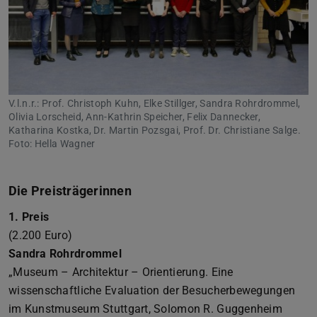
V.l.n.r.: Prof. Christoph Kuhn, Elke Stillger, Sandra Rohrdrommel,
Olivia Lorscheid, Ann-Kathrin Speicher, Felix Dannecker,
Katharina Kostka, Dr. Martin Pozsgai, Prof. Dr. Christiane Salge.
Foto: Hella Wagner
Die Preisträgerinnen
1. Preis
(2.200 Euro)
Sandra Rohrdrommel
„Museum – Architektur – Orientierung. Eine
wissenschaftliche Evaluation der Besucherbewegungen
im Kunstmuseum Stuttgart, Solomon R. Guggenheim