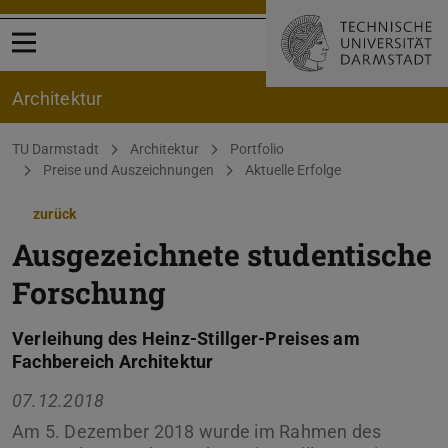
Menü öffnen
Architektur
Sie befinden sich hier:
TU Darmstadt
Architektur
Portfolio
Preise und Auszeichnungen
Aktuelle Erfolge
zurück
Ausgezeichnete studentische
Forschung
Verleihung des Heinz-Stillger-Preises am
Fachbereich Architektur
07.12.2018
Am 5. Dezember 2018 wurde im Rahmen des