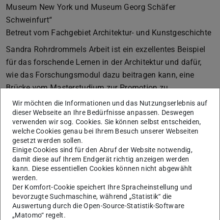
Museum New York und Museum Georg Schäfer
Schweinfurt“
Betreut vom Fachgebiet Architektur- und Kunstgeschichte
Sandra Rohrdrommels Arbeit ist ein exzellentes Beispiel
für das forschende Lernen in der Architektur und dafür,
wie das Forschungsmodul dazu beitragen kann, eine
Brücke vom Masterstudium zur Promotion zu
schlagen. Ausgehend von der Frage „Was ist gute
Wir möchten die Informationen und das Nutzungserlebnis auf
dieser Webseite an Ihre Bedürfnisse anpassen. Deswegen
Museumarchitektur und wie kann man objektivierbare
verwenden wir sog. Cookies. Sie können selbst entscheiden,
Kategorien hierfür jenseits ästhetischer Maßstäbe
welche Cookies genau bei Ihrem Besuch unserer Webseiten
finden?“ schlägt die Verfasserin ein individuelles,
gesetzt werden sollen.
Einige Cookies sind für den Abruf der Website notwendig,
hochinteressiertes Methodenkompendium bestehend aus
damit diese auf Ihrem Endgerät richtig anzeigen werden
der architektonischen Analysen, empirischer Beobachtung
kann. Diese essentiellen Cookies können nicht abgewählt
von Besucherverhalten vor Ort und qualitativen Interviews
werden.
Der Komfort-Cookie speichert Ihre Spracheinstellung und
vor. An drei ausgewählten Beispielen der
bevorzugte Suchmaschine, während „Statistik“ die
Museumsarchitektur wendet Frau Rohrdrommel diese
Auswertung durch die Open-Source-Statistik-Software
Methodik an und bereitet die daraus resultierenden
„Matomo“ regelt.