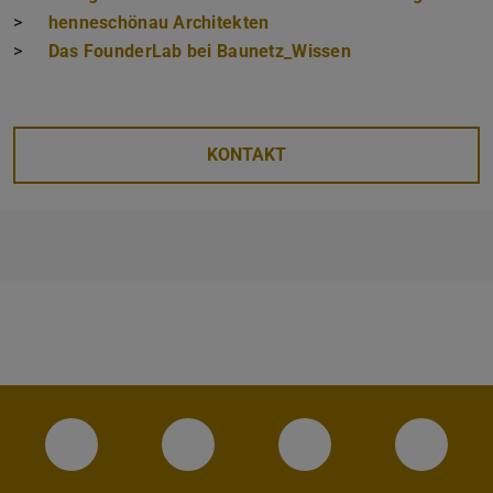
>
henneschönau Architekten
>
Das FounderLab bei Baunetz_Wissen
KONTAKT
Instagram-Seite des Fachbereichs Archite
LinkedIn-Profil des Fachbereic
Facebook-Seite de
YouTub