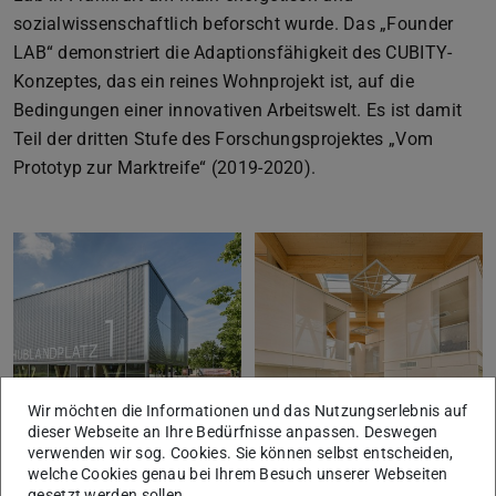
sozialwissenschaftlich beforscht wurde. Das „Founder
LAB“ demonstriert die Adaptionsfähigkeit des CUBITY-
Konzeptes, das ein reines Wohnprojekt ist, auf die
Bedingungen einer innovativen Arbeitswelt. Es ist damit
Teil der dritten Stufe des Forschungsprojektes „Vom
Prototyp zur Marktreife“ (2019-2020).
Wir möchten die Informationen und das Nutzungserlebnis auf
dieser Webseite an Ihre Bedürfnisse anpassen. Deswegen
verwenden wir sog. Cookies. Sie können selbst entscheiden,
welche Cookies genau bei Ihrem Besuch unserer Webseiten
FounderLab Würzburg. Foto:
FounderLab Würzburg. Foto:
gesetzt werden sollen.