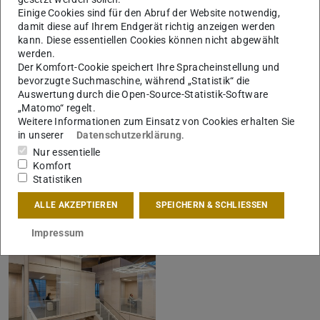
Katrin Heyer
Katrin Heyer
Einige Cookies sind für den Abruf der Website notwendig,
damit diese auf Ihrem Endgerät richtig anzeigen werden
kann. Diese essentiellen Cookies können nicht abgewählt
werden.
Der Komfort-Cookie speichert Ihre Spracheinstellung und
bevorzugte Suchmaschine, während „Statistik“ die
Auswertung durch die Open-Source-Statistik-Software
„Matomo“ regelt.
Weitere Informationen zum Einsatz von Cookies erhalten Sie
in unserer
Datenschutzerklärung
.
Nur essentielle
Komfort
Statistiken
FounderLab Würzburg. Foto:
FounderLab Würzburg. Foto:
Katrin Heyer
Katrin Heyer
ALLE AKZEPTIEREN
SPEICHERN & SCHLIESSEN
Impressum