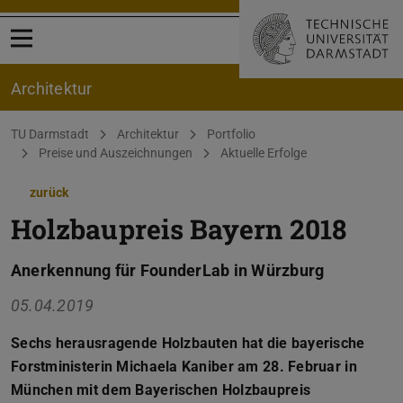
Menü öffnen
Architektur
Sie befinden sich hier:
TU Darmstadt
Architektur
Portfolio
Preise und Auszeichnungen
Aktuelle Erfolge
zurück
Holzbaupreis Bayern 2018
Anerkennung für FounderLab in Würzburg
05.04.2019
Sechs herausragende Holzbauten hat die bayerische
Forstministerin Michaela Kaniber am 28. Februar in
München mit dem Bayerischen Holzbaupreis