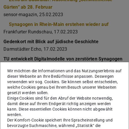
Gärten“ ab 28. Februar
sensor-magazin, 25.02.2023
Synagogen in Rhein-Main erstehen wieder auf
Frankfurter Rundschau, 17.02.2023
Gedenkort mit Blick auf jüdische Geschichte
Darmstädter Echo, 17.02.2023
TU entwickelt Digitalmodelle von zerstörten Synagogen
Bergsträßer Anzeiger | Eifel-Zeitung | faz.net | FOCUS
Wir möchten die Informationen und das Nutzungserlebnis auf
Online | live.vodafone.de | Münchner Merkur | Saarbrücker
dieser Webseite an Ihre Bedürfnisse anpassen. Deswegen
Zeitung | Süddeutsche Zeitung | Trierischer Volksfreund |
verwenden wir sog. Cookies. Sie können selbst entscheiden,
welche Cookies genau bei Ihrem Besuch unserer Webseiten
WELT | zeitung.faz.net | darmstadt.de | world-today-
gesetzt werden sollen.
news.com | darmstadtnews.de | Trend Detail News
Einige Cookies sind für den Abruf der Website notwendig,
15.02.2023
damit diese auf Ihrem Endgerät richtig anzeigen werden
kann. Diese essentiellen Cookies können nicht abgewählt
Synagogen digital rekonstruiert
werden.
Der Komfort-Cookie speichert Ihre Spracheinstellung und
Darmstädter Echo, 10.02.2023
bevorzugte Suchmaschine, während „Statistik“ die