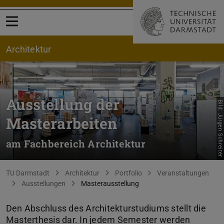
Menü öffnen
Architektur
Ausstellung der
Bild: Jürgen Schreiter
Masterarbeiten
am Fachbereich Architektur
Sie befinden sich hier:
TU Darmstadt
Architektur
Portfolio
Veranstaltungen
Ausstellungen
Masterausstellung
Den Abschluss des Architekturstudiums stellt die
Masterthesis dar. In jedem Semester werden