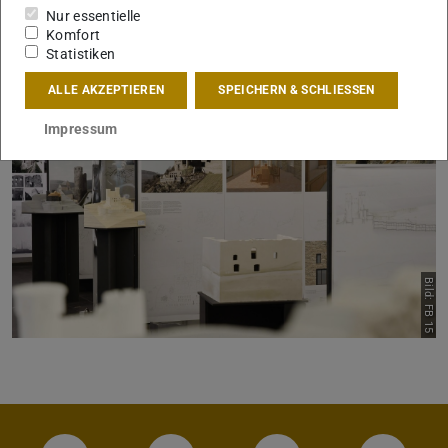
Ausgewählte Arbeiten stellen wir auf der Webseite
Nur essentielle
Komfort
vor.
Statistiken
ALLE AKZEPTIEREN
SPEICHERN & SCHLIESSEN
Impressum
Zurück
Vor
Bild: FB 15