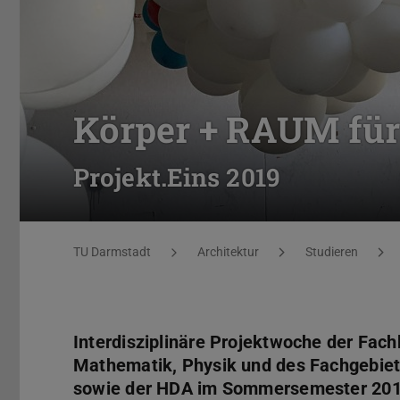
Körper + RAUM für 
Projekt.Eins 2019
Sie befinden sich hier:
TU Darmstadt
Architektur
Studieren
Interdisziplinäre Projektwoche der Fach
Mathematik, Physik und des Fachgebiet
sowie der HDA im Sommersemester 20