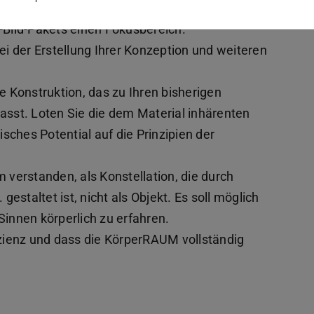
denen Orten. Diskutieren Sie Ihre Eindrücke und
Bild-Pakets einen Fokusbereich.
i der Erstellung Ihrer Konzeption und weiteren
ie Konstruktion, das zu Ihren bisherigen
sst. Loten Sie die dem Material inhärenten
sches Potential auf die Prinzipien der
verstanden, als Konstellation, die durch
estaltet ist, nicht als Objekt. Es soll möglich
innen körperlich zu erfahren.
izienz und dass die KörperRAUM vollständig