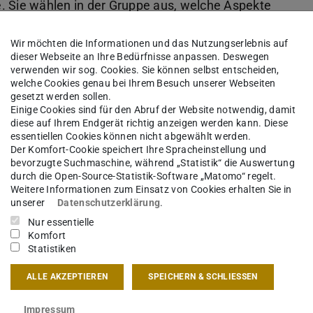
le. Sie wählen in der Gruppe aus, welche Aspekte
en. Auch entscheiden Sie als Gruppe, mit
Wir möchten die Informationen und das Nutzungserlebnis auf
zen. Wichtig: Der KörperRAUM soll aus einem
dieser Webseite an Ihre Bedürfnisse anpassen. Deswegen
 Material zur Fügung ist akzeptabel, sollte aber
verwenden wir sog. Cookies. Sie können selbst entscheiden,
welche Cookies genau bei Ihrem Besuch unserer Webseiten
erfügung stehen Ihnen 35 Euro. Dokumentieren
gesetzt werden sollen.
e der bearbeiteten Raumsequenz, aus der Ihre
Einige Cookies sind für den Abruf der Website notwendig, damit
diese auf Ihrem Endgerät richtig anzeigen werden kann. Diese
r Projektwoche findet die Begehung aller
essentiellen Cookies können nicht abgewählt werden.
Der Komfort-Cookie speichert Ihre Spracheinstellung und
tion vor, in der Sie Ihren gemeinschaftlichen
bevorzugte Suchmaschine, während „Statistik“ die Auswertung
Ihre Fotoreihe ein.
durch die Open-Source-Statistik-Software „Matomo“ regelt.
Weitere Informationen zum Einsatz von Cookies erhalten Sie in
unserer
Datenschutzerklärung
.
Nur essentielle
lb der interdisziplinären Gruppe und analysieren
Komfort
Statistiken
le und Defizite. Ihre spätere Konzeption vereint
iven miteinander.
ALLE AKZEPTIEREN
SPEICHERN & SCHLIESSEN
ket in der Gruppe und allein. Lesen Sie in
Impressum