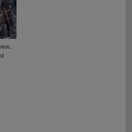
lein,
nz