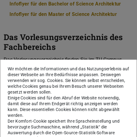
Infoflyer für den Bachelor of Science Architektur
(PDF-D
(wird 
Infoflyer für den Master of Science Architektur
(PDF-Dat
(wird in
Das Vorlesungsverzeichnis des
Fachbereichs
Das Vorlesungsverzeichnis finden Sie im TU Campus
Network, kurz: TUCaN. TUCaN ist das zentrale
Wir möchten die Informationen und das Nutzungserlebnis auf
dieser Webseite an Ihre Bedürfnisse anpassen. Deswegen
Organisationssystem für Lehrveranstaltungen und
verwenden wir sog. Cookies. Sie können selbst entscheiden,
Prüfungen an der TU Darmstadt, mit dem die
welche Cookies genau bei Ihrem Besuch unserer Webseiten
Studierenden ihren Universitätsalltag organisieren.
gesetzt werden sollen.
Einige Cookies sind für den Abruf der Website notwendig,
Zum Vorlesungsverzeichnis
damit diese auf Ihrem Endgerät richtig anzeigen werden
kann. Diese essentiellen Cookies können nicht abgewählt
werden.
Modulhandbücher
Der Komfort-Cookie speichert Ihre Spracheinstellung und
bevorzugte Suchmaschine, während „Statistik“ die
Auswertung durch die Open-Source-Statistik-Software
Modulhandbuch Bachelor of Science Architektur SPO