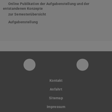
Online Publikation der Aufgabenstellung und der
entstandenen Konzepte
zur Semesterübersicht
Aufgabenstellung
(PDF-Datei)
(wird in neuem Tab geöffnet)
Instagram-Seite der Fachgruppe Sta
LinkedIn-Pro
Kontakt
Anfahrt
Sitemap
Impressum