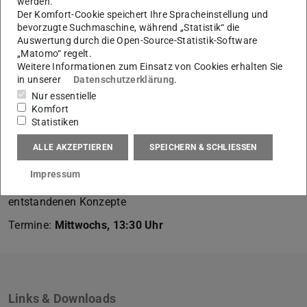
werden.
Wie gut ist die Qualität als Aufenthaltsort und
Der Komfort-Cookie speichert Ihre Spracheinstellung und
bevorzugte Suchmaschine, während „Statistik“ die
Ausgangspunkt für Kinder und Jugendliche, Seh- oder
Auswertung durch die Open-Source-Statistik-Software
Hörgeschädigte sowie Menschen mit eingeschränkter
„Matomo“ regelt.
Mobilität und Ältere?
Weitere Informationen zum Einsatz von Cookies erhalten Sie
in unserer
Datenschutzerklärung
.
Im Rahmen des Entwurfs sollen in Zusammenarbeit mit
Nur essentielle
Nutzern und Experten Konzepte entwickelt werden, die
Komfort
den Zugang und die Aufenthaltsqualität im Sinne des
Statistiken
Universal Design erhöhen.
ALLE AKZEPTIEREN
SPEICHERN & SCHLIESSEN
Aufgabenstellung
(dt.)
(PDF-Datei)
(wird in neuem Tab geöffnet)
Impressum
Online Publikation
(dt.) der Aufgabenstellung und der
entstandenen Konzepte
Termine:
Mittwochs, 13:30 Uhr
Links & Downloads