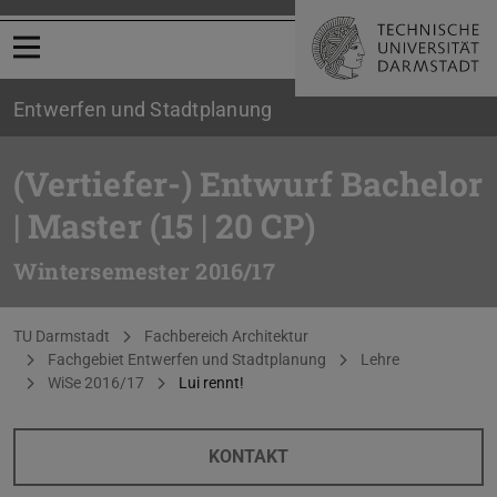
Menü öffnen
Entwerfen und Stadtplanung
(Vertiefer-) Entwurf Bachelor
| Master (15 | 20 CP)
Wintersemester 2016/17
Sie befinden sich hier:
TU Darmstadt
Fachbereich Architektur
Fachgebiet Entwerfen und Stadtplanung
Lehre
WiSe 2016/17
Lui rennt!
KONTAKT