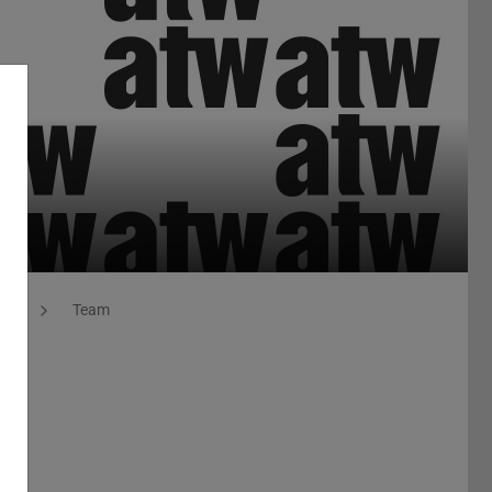
iet
Team