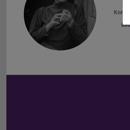
Konta
inf