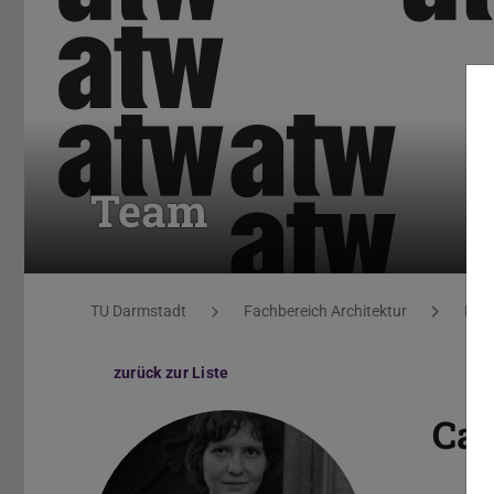
Team
Sie befinden sich hier:
TU Darmstadt
Fachbereich Architektur
Mehr
zurück zur Liste
Cat