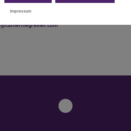
kt
Impressum
o@catherinegreiner.com
Instagram