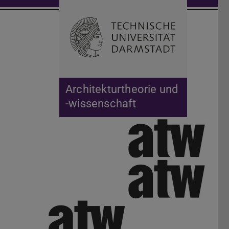
Suche öffnen
Zur Start
Architekturtheorie und
-wissenschaft