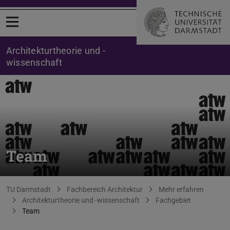
Menü öffnen
Architekturtheorie und -
wissenschaft
Team
Sie befinden sich hier:
TU Darmstadt
Fachbereich Architektur
Mehr erfahren
Architekturtheorie und -wissenschaft
Fachgebiet
Team