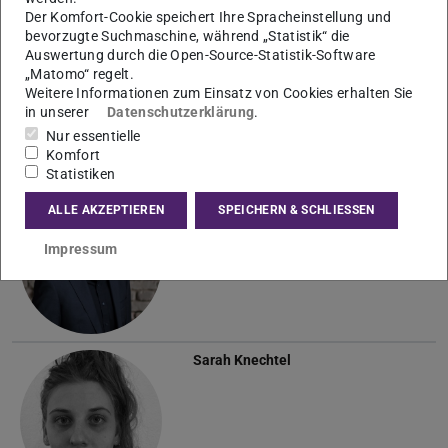
Der Komfort-Cookie speichert Ihre Spracheinstellung und
bevorzugte Suchmaschine, während „Statistik“ die
Dr.
Sara Honarmand Ebrahimi
Auswertung durch die Open-Source-Statistik-Software
„Matomo“ regelt.
Weitere Informationen zum Einsatz von Cookies erhalten Sie
in unserer
Datenschutzerklärung
.
Nur essentielle
Komfort
Statistiken
Prof. i.V. Dr. Dr.-Ing.
Hauke
ALLE AKZEPTIEREN
SPEICHERN & SCHLIESSEN
Horn
Impressum
Sarah Knechtel