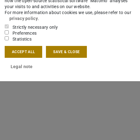
how the open-source statistical software “Matomo” analyses
ertet. Die favorisierte Variante des jeweiligen
your visits to and activities on our website.
For more information about cookies we use, please refer to our
rentwickelt. Die Teams erstellten zu Beginn
privacy policy
.
ie BIM-Rollen im Team. Die BIM-Autorensysteme
Strictly necessary only
 fand modellbasiert nach der openBIM-Methode
Preferences
Statistics
ACCEPT ALL
SAVE & CLOSE
vom Lehrstuhl Entwerfen und
umerische Methoden und Informatik im Bauwesen
Legal note
s für Statik und Konstruktion durchgeführt.