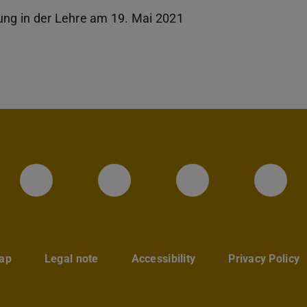
ng in der Lehre am 19. Mai 2021
Instagram-Seite des Fachbereic
LinkedIn-Profil des Fa
Facebook-Sei
YouT
ap
Legal note
Accessibility
Privacy Policy