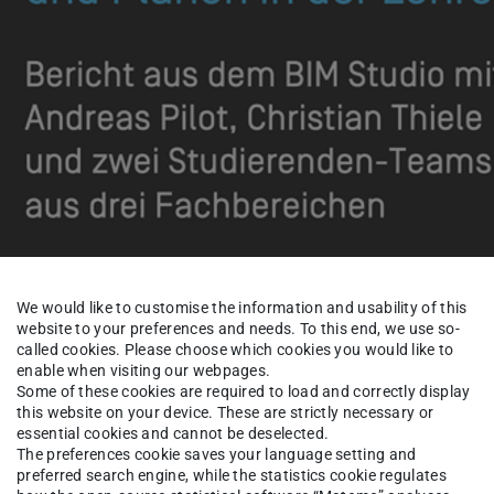
We would like to customise the information and usability of this
website to your preferences and needs. To this end, we use so-
called cookies. Please choose which cookies you would like to
enable when visiting our webpages.
Some of these cookies are required to load and correctly display
this website on your device. These are strictly necessary or
essential cookies and cannot be deselected.
al dreidimensional entworfen, Konzepte für
The preferences cookie saves your language setting and
preferred search engine, while the statistics cookie regulates
usrüstung geplant und die Varianten anhand