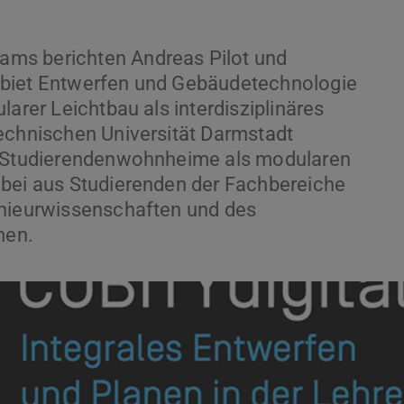
ms berichten Andreas Pilot und
ebiet Entwerfen und Gebäudetechnologie
larer Leichtbau als interdisziplinäres
echnischen Universität Darmstadt
ms Studierendenwohnheime als modularen
abei aus Studierenden der Fachbereiche
enieurwissenschaften und des
men.