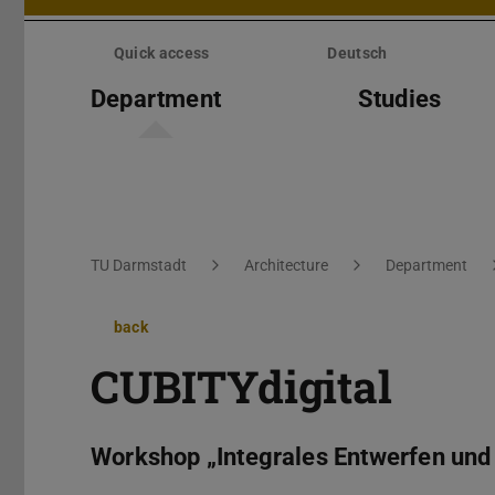
Skip
menu
Quick access
Deutsch
Department
Studies
You are here:
TU Darmstadt
Architecture
Department
back
CUBITYdigital
Workshop „Integrales Entwerfen und