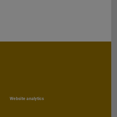
hs Architektur
chbereichs Architektur
te des Fachbereichs Architektur
ube-Kanal des Fachbereich Archite
Website analytics