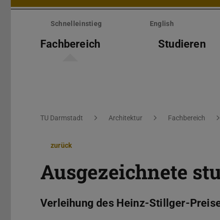
Menü
überspringen
Schnelleinstieg
English
Fachbereich
Studieren
Sie befinden sich hier:
TU Darmstadt
Architektur
Fachbereich
zurück
Ausgezeichnete st
Verleihung des Heinz-Stillger-Preis