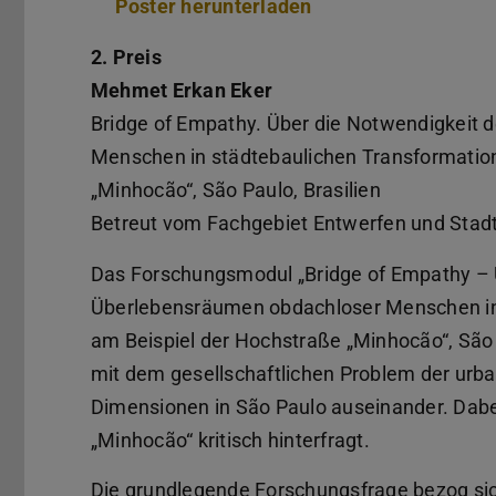
Poster herunterladen
(PDF-Datei)
(wird in neuem Tab 
2. Preis
Mehmet Erkan Eker
Bridge of Empathy. Über die Notwendigkeit 
Menschen in städtebaulichen Transformation
„Minhocão“, São Paulo, Brasilien
Betreut vom Fachgebiet Entwerfen und Stad
Das Forschungsmodul „Bridge of Empathy – Ü
Überlebensräumen obdachloser Menschen in 
am Beispiel der Hochstraße „Minhocão“, São P
mit dem gesellschaftlichen Problem der urb
Dimensionen in São Paulo auseinander. Dabe
„Minhocão“ kritisch hinterfragt.
Die grundlegende Forschungsfrage bezog sich