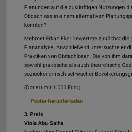
Planungen auf die zukünftigen Nutzungen d
Obdachlose in einem alternativen Planungsp
könnten?
Mehmet Erkan Eker bewertete zunächst die 
Plananalyse. Anschließend untersuchte er di
Praktiken von Obdachlosen. Die von ihm dar
sowohl praktische als auch theoretische Geda
sozioökonomisch schwacher Bevölkerungsgru
(Dotiert mit 1.000 Euro)
Poster herunterladen
(PDF-Datei)
(wird in neuem Tab 
3. Preis
Viola Abu-Salha
Explore How Ground Colours Support Social 