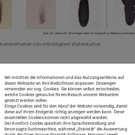
randverhalten von ertüchtigtem Wabenkarton
Wir möchten die Informationen und das Nutzungserlebnis auf
dieser Webseite an Ihre Bedürfnisse anpassen. Deswegen
verwenden wir sog. Cookies. Sie können selbst entscheiden,
welche Cookies genau bei Ihrem Besuch unserer Webseiten
terial. Auf der Suche nach einem nachhaltigen
gesetzt werden sollen.
Einige Cookies sind für den Abruf der Website notwendig, damit
men der Forschung „Bauen mit Papier“
diese auf Ihrem Endgerät richtig anzeigen werden kann. Diese
en
essentiellen Cookies können nicht abgewählt werden.
Der Komfort-Cookie speichert Ihre Spracheinstellung und
bevorzugte Suchmaschine, während „Statistik“ die Auswertung
„Nachhaltiger Brandschutz für Papier am Beispiel
durch die Open-Source-Statistik-Software „Matomo“ regelt.