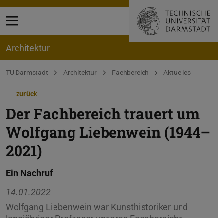
Menü öffnen
Architektur
Sie befinden sich hier:
TU Darmstadt
Architektur
Fachbereich
Aktuelles
zurück
Der Fachbereich trauert um
Wolfgang Liebenwein (1944–
2021)
Ein Nachruf
14.01.2022
Wolfgang Liebenwein war Kunsthistoriker und