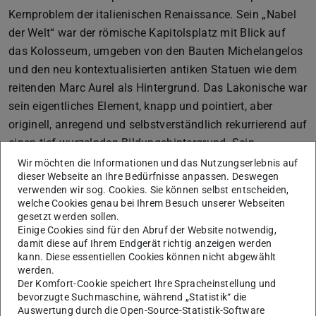
Kernproblem der italienischen Renaissance. Sein „Nabel
der Welt“ war der römische Kapitolsplatz mit Blick auf
das Kolosseum, umgeben von den Bauten Michelangelos
und den neu kontextualisierten antiken Statuen wie dem
reitenden Marc Aurel als Hintergrund. Das Lakonische war
sein eigentliches Element, knapp und pointiert, aber
originell, anregend und selbstverständlich rekurrierend auf
einen tief wurzelnden Bildungshintergrund. Sein
langjähriger Assistent, der Mitverfasser dieses Nachrufes,
Wir möchten die Informationen und das Nutzungserlebnis auf
dieser Webseite an Ihre Bedürfnisse anpassen. Deswegen
erinnert sich noch gut daran, wie sich 1996 beide über ein
verwenden wir sog. Cookies. Sie können selbst entscheiden,
Zeichenblatt beugten, um aus einer nicht ganz eindeutig
welche Cookies genau bei Ihrem Besuch unserer Webseiten
lesbaren Skizze Michelangelos dessen ersten, nicht
gesetzt werden sollen.
Einige Cookies sind für den Abruf der Website notwendig,
realisierten Plan des Laurenziana-Ricettos zu
damit diese auf Ihrem Endgerät richtig anzeigen werden
reimaginieren. Auch aus diesem Grund war Liebenwein
kann. Diese essentiellen Cookies können nicht abgewählt
durchaus gerne an einer Architekturfakultät und Tür an
werden.
Der Komfort-Cookie speichert Ihre Spracheinstellung und
Tür mit dem Archäologielehrstuhl.
bevorzugte Suchmaschine, während „Statistik“ die
Auswertung durch die Open-Source-Statistik-Software
Zugleich engagierte er sich auch für das regionale