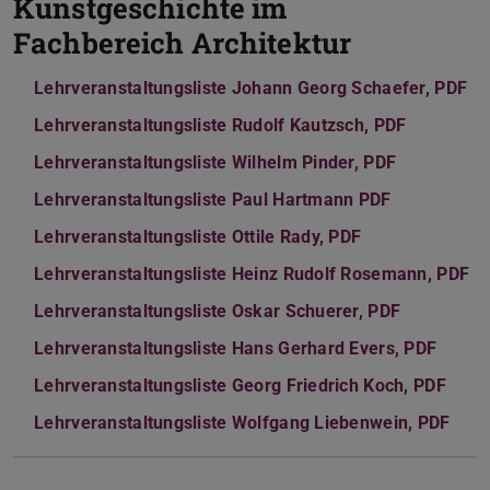
Kunstgeschichte im
Fachbereich Architektur
Lehrveranstaltungsliste Johann Georg Schaefer, PDF
(P
(w
Lehrveranstaltungsliste Rudolf Kautzsch, PDF
(PDF-Date
(wird in 
Lehrveranstaltungsliste Wilhelm Pinder, PDF
(PDF-Datei
(wird in n
Lehrveranstaltungsliste Paul Hartmann PDF
(PDF-Datei)
(wird in ne
Lehrveranstaltungsliste Ottile Rady, PDF
(PDF-Datei)
(wird in neuem 
Lehrveranstaltungsliste Heinz Rudolf Rosemann, PDF
(P
(w
Lehrveranstaltungsliste Oskar Schuerer, PDF
(PDF-Datei
(wird in n
Lehrveranstaltungsliste Hans Gerhard Evers, PDF
(PDF-D
(wird 
Lehrveranstaltungsliste Georg Friedrich Koch, PDF
(PDF-
(wird
Lehrveranstaltungsliste Wolfgang Liebenwein, PDF
(PDF
(wir