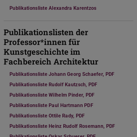
Publikationsliste Alexandra Karentzos
(PDF-Datei)
(wird in neuem T
Publikationslisten der
Professor*innen für
Kunstgeschichte im
Fachbereich Architektur
Publikationsliste Johann Georg Schaefer, PDF
(PDF-Date
(wird in 
Publikationsliste Rudolf Kautzsch, PDF
(PDF-Datei)
(wird in neuem T
Publikationsliste Wilhelm Pinder, PDF
(PDF-Datei)
(wird in neuem Ta
Publikationsliste Paul Hartmann PDF
(PDF-Datei)
(wird in neuem Tab
Publikationsliste Ottile Rady, PDF
(PDF-Datei)
(wird in neuem Tab ge
Publikationsliste Heinz Rudolf Rosemann, PDF
(PDF-Date
(wird in 
Publikationsliste Oskar Schuerer, PDF
(PDF-Datei)
(wird in neuem Ta