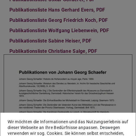
Publikationsliste Hans Gerhard Evers, PDF
(PDF-Datei)
(wird in neu
Publikationsliste Georg Friedrich Koch, PDF
(PDF-Datei)
(wird in ne
Publikationsliste Wolfgang Liebenwein, PDF
(PDF-Datei)
(wird in ne
Publikationsliste Sabine Heiser, PDF
(PDF-Datei)
(wird in neuem Tab
Publikationsliste Christiane Salge, PDF
(PDF-Datei)
(wird in neuem T
Wir möchten die Informationen und das Nutzungserlebnis auf
dieser Webseite an Ihre Bedürfnisse anpassen. Deswegen
verwenden wir sog. Cookies. Sie können selbst entscheiden,