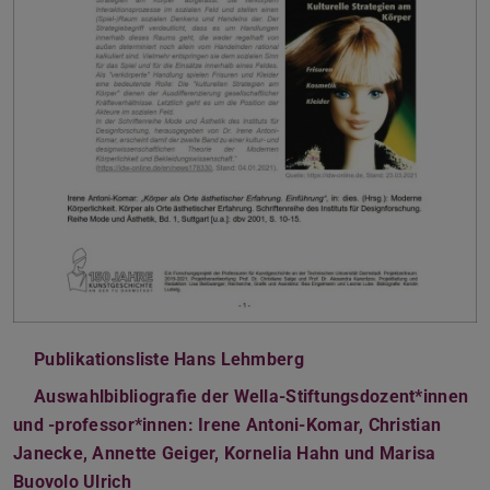
Publikationsliste Hans Lehmberg
(PDF-Datei)
(wird in neuem Tab ge
Auswahlbibliografie der Wella-Stiftungsdozent*innen
und -professor*innen: Irene Antoni-Komar, Christian
Janecke, Annette Geiger, Kornelia Hahn und Marisa
Buovolo Ulrich
(PDF-Datei)
(wird in neuem Tab geöffnet)