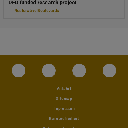
DFG funded research project
Restorative Boulevards
Instagram-Seite des Fachbereichs Archite
LinkedIn-Profil des Fachbereic
Facebook-Seite de
YouTub
Anfahrt
Sitemap
Impressum
Barrierefreiheit