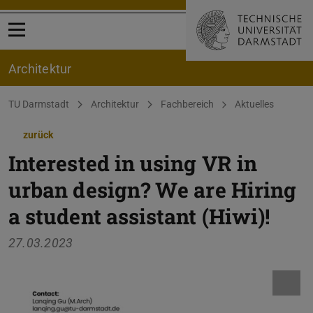
Menü öffnen
Architektur
Sie befinden sich hier:
TU Darmstadt
Architektur
Fachbereich
Aktuelles
zurück
Interested in using VR in
urban design? We are Hiring
a student assistant (Hiwi)!
27.03.2023