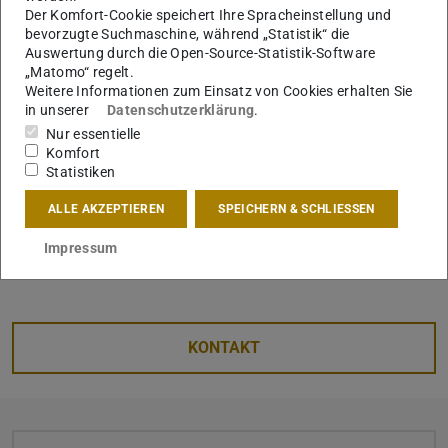
Bild: UDP | Lanqing Gu
Der Komfort-Cookie speichert Ihre Spracheinstellung und
bevorzugte Suchmaschine, während „Statistik“ die
Auswertung durch die Open-Source-Statistik-Software
„Matomo“ regelt.
Weitere Informationen zum Einsatz von Cookies erhalten Sie
in unserer
Datenschutzerklärung
.
Nur essentielle
Contact:
Komfort
Lanqing Gu (M.Arch)
Statistiken
lanqing.gu@tu-…
ALLE AKZEPTIEREN
SPEICHERN & SCHLIESSEN
more about the research project „Restorative
Impressum
Boulevards“
KONTAKT