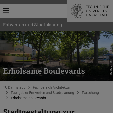
Menü öffnen
Entwerfen und Stadtplanung
Bild: Lanqing Gu
Erholsame Boulevards
Sie befinden sich hier:
TU Darmstadt
Fachbereich Architektur
Fachgebiet Entwerfen und Stadtplanung
Forschung
Erholsame Boulevards
Stadtgestaltung zur