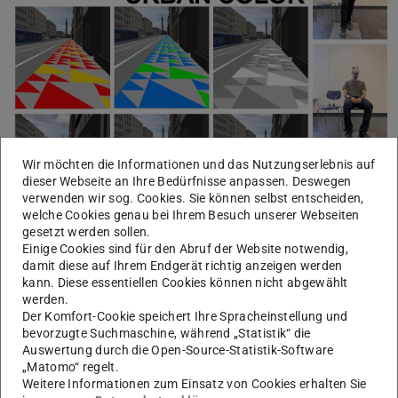
Wir möchten die Informationen und das Nutzungserlebnis auf
dieser Webseite an Ihre Bedürfnisse anpassen. Deswegen
verwenden wir sog. Cookies. Sie können selbst entscheiden,
welche Cookies genau bei Ihrem Besuch unserer Webseiten
gesetzt werden sollen.
New Research Published: Walking on
Einige Cookies sind für den Abruf der Website notwendig,
Colors is Fun and Good for Your Mental
damit diese auf Ihrem Endgerät richtig anzeigen werden
kann. Diese essentiellen Cookies können nicht abgewählt
Health
werden.
How can color be integrated into urban design to enhance
Der Komfort-Cookie speichert Ihre Spracheinstellung und
psychological well-being?
bevorzugte Suchmaschine, während „Statistik“ die
Auswertung durch die Open-Source-Statistik-Software
Mehr erfahren
„Matomo“ regelt.
Weitere Informationen zum Einsatz von Cookies erhalten Sie