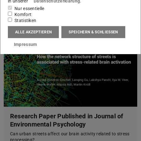
in unserer
Datenschutzerklärung
.
Nur essentielle
Komfort
Statistiken
ALLE AKZEPTIEREN
SPEICHERN & SCHLIESSEN
Impressum
Research Paper Published in Journal of
Environmental Psychology
Can urban streets affect our brain activity related to stress
processing?