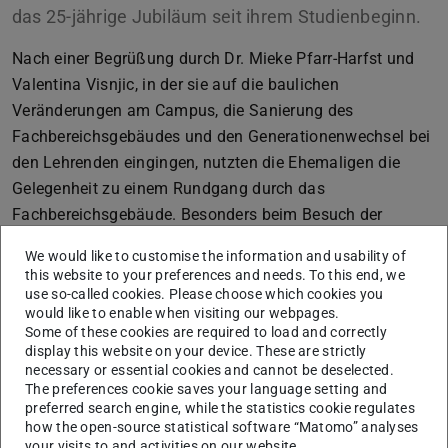
das 25-jährige Jubiläum seit ihrem Studienbeginn.
Nach einer Begrüßung durch Dr. Mieke Pfarr-Harfst und
Valentina Visnjic, in der sie auf die baulichen
Veränderungen am Campus, die Sanierung des
Fachbereichsgebäudes und den Generationenwechsel bei
den Lehrenden eingingen, nutzten die Ehemaligen die
Gelegenheit zu einem Rundgang durch das
Fachbereichsgebäude. Besonders beim Besuch der
Arbeitssäle wurden die Erinnerungen an das Studium
We would like to customise the information and usability of
wieder wach.
this website to your preferences and needs. To this end, we
use so-called cookies. Please choose which cookies you
Beim anschließenden Beisammensein in der Kuhle
would like to enable when visiting our webpages.
wurden Eindrücke und Erfahrungen ausgetauscht.
Some of these cookies are required to load and correctly
display this website on your device. These are strictly
necessary or essential cookies and cannot be deselected.
The preferences cookie saves your language setting and
preferred search engine, while the statistics cookie regulates
how the open-source statistical software “Matomo” analyses
your visits to and activities on our website.