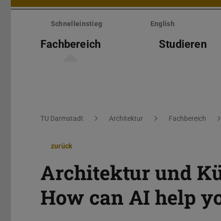
Menü
überspringen
Schnelleinstieg
English
Fachbereich
Studieren
Sie befinden sich hier:
TU Darmstadt
Architektur
Fachbereich
zurück
Architektur und Kü
How can AI help y