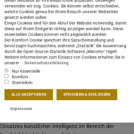
dieser Webseite an Ihre Bedürfnisse anpassen. Deswegen
verwenden wir sog. Cookies. Sie können selbst entscheiden,
welche Cookies genau bei Ihrem Besuch unserer Webseiten
gesetzt werden sollen.
Einige Cookies sind für den Abruf der Website notwendig, damit
diese auf Ihrem Endgerät richtig anzeigen werden kann. Diese
essentiellen Cookies können nicht abgewählt werden.
Der Komfort-Cookie speichert Ihre Spracheinstellung und
bevorzugte Suchmaschine, während „Statistik“ die Auswertung
durch die Open-Source-Statistik-Software „Matomo“ regelt.
Weitere Informationen zum Einsatz von Cookies erhalten Sie in
unserer
Datenschutzerklärung
.
Nur essentielle
Komfort
Statistiken
ALLE AKZEPTIEREN
SPEICHERN & SCHLIESSEN
einen Zeichensaal mit einer
Begrüßung und
Impressum
-Diskussion „AI – what can go wrong?“
dazu ein,
nsatzes künstlicher Intelligenz im Bereich der