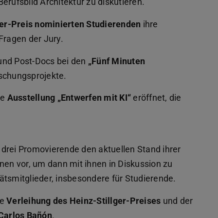
erufsbild Architektur zu diskutieren.
ger-Preis nominierten Studierenden
ihre
Fragen der Jury.
und Post-Docs bei den
„Fünf Minuten
rschungsprojekte.
ie
Ausstellung „Entwerfen mit KI“
eröffnet, die
e drei Promovierende den aktuellen Stand ihrer
nen vor, um dann mit ihnen in Diskussion zu
ltätsmitglieder, insbesondere für Studierende.
ie
Verleihung des Heinz-Stillger-Preises
und der
Carlos Bañón
.