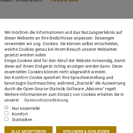
gen ist für den FB Architektur bewusst noch
Wir möchten die Informationen und das Nutzungserlebnis auf
dieser Webseite an Ihre Bedürfnisse anpassen. Deswegen
verwenden wir sog. Cookies. Sie können selbst entscheiden,
lne Lehrveranstaltungen bis Montag, 07.10.24,
welche Cookies genau bei Ihrem Besuch unserer Webseiten
Sie genau tun sollen!
gesetzt werden sollen.
Einige Cookies sind für den Abruf der Website notwendig, damit
diese auf Ihrem Endgerät richtig anzeigen werden kann. Diese
essentiellen Cookies können nicht abgewählt werden.
Der Komfort-Cookie speichert Ihre Spracheinstellung und
bevorzugte Suchmaschine, während „Statistik“ die Auswertung
durch die Open-Source-Statistik-Software „Matomo“ regelt.
mepage des Studienbüros
unter „Fachbereich 15
Weitere Informationen zum Einsatz von Cookies erhalten Sie in
ster". Er beginnt aber erst nach der O-Woche am
unserer
Datenschutzerklärung
.
r). Sie sollten sicherstellen, während der
Nur essentielle
Komfort
ags von 8 bis 18 Uhr an der Uni sein zu können.
Statistiken
ALLE AKZEPTIEREN
SPEICHERN & SCHLIESSEN