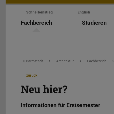
Menü
überspringen
Schnelleinstieg
English
Fachbereich
Studieren
Sie befinden sich hier:
TU Darmstadt
Architektur
Fachbereich
zurück
Neu hier?
Informationen für Erstsemester