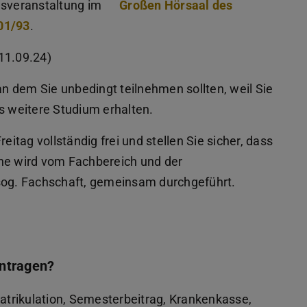
gsveranstaltung im
Großen Hörsaal des
301/93
(PDF-Datei)
(wird in neuem Tab geöffnet)
.
11.09.24)
an dem Sie unbedingt teilnehmen sollten, weil Sie
s weitere Studium erhalten.
eitag vollständig frei und stellen Sie sicher, dass
oche wird vom Fachbereich und der
 sog. Fachschaft, gemeinsam durchgeführt.
intragen?
matrikulation, Semesterbeitrag, Krankenkasse,