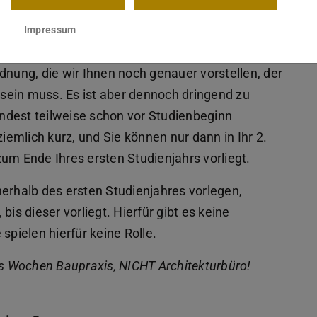
rt – muss ich das vorher nachweisen?
Impressum
gung nach Studienbeginn vorlegen. Bitte
dnung, die wir Ihnen noch genauer vorstellen, der
sein muss. Es ist aber dennoch dringend zu
ndest teilweise schon vor Studienbeginn
emlich kurz, und Sie können nur dann in Ihr 2.
um Ende Ihres ersten Studienjahrs vorliegt.
nerhalb des ersten Studienjahres vorlegen,
is dieser vorliegt. Hierfür gibt es keine
ielen hierfür keine Rolle.
hs Wochen Baupraxis, NICHT Architekturbüro!