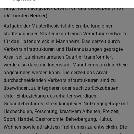
Hrsg. vom Fachgebiet Entwerfen und Städtebau (Prof.
i.V. Torsten Becker)
Aufgabe der Masterthesis ist die Erarbeitung einer
städtebaulichen Strategie und eines Vertiefungsentwurfs
für das Hafendreieck in Mannheim. Das derzeit durch
Verkehrsinfrastrukturen und Hafennutzungen geprägte
Areal soll zu einem urbanen Quartier transformiert
werden, so dass die Innenstadt Mannheims an den Rhein
angebunden werden kann. Die derzeit das Areal
durchschneidenden Verkehrsinfrastrukturen sind zu
überwinden, zu integrieren oder auch zurückzubauen.
Unter Einbeziehung des erhaltenswürdigen
Gebäudebestands ist ein komplexes Nutzungsgefüge mit
Hochschulen, Forschung, kreativem Arbeiten, Freizeit,
Sport, Handel, Gastronomie, Beherbergung, Kultur,
Wohnen sowie attraktiven Freiräumen zu entwickeln. Die