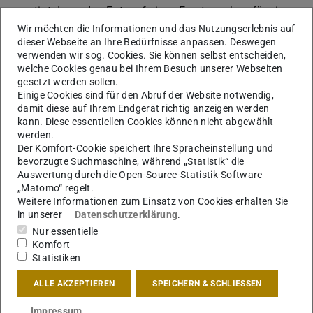
ermutigt dazu, den Entwurf eines Ersatzneubau für ein
zerstörtes Gebäude als Fallstudie zu denken. Wir gehen
Wir möchten die Informationen und das Nutzungserlebnis auf
dieser Webseite an Ihre Bedürfnisse anpassen. Deswegen
dafür nach Odessa im Süden der Ukraine, genauer in die
verwenden wir sog. Cookies. Sie können selbst entscheiden,
sozialistische Großsiedlung Cheryomushki. Dort
welche Cookies genau bei Ihrem Besuch unserer Webseiten
gesetzt werden sollen.
entwerfen wir einen Neubau, den wir hoffnungsvoll Serie
Einige Cookies sind für den Abruf der Website notwendig,
2025 nennen.
damit diese auf Ihrem Endgerät richtig anzeigen werden
kann. Diese essentiellen Cookies können nicht abgewählt
Zu diesem Unterfangen gehört ein trotziger Optimismus
werden.
ebenso wie eine beharrliche Kultur- und Lebensfreude.
Der Komfort-Cookie speichert Ihre Spracheinstellung und
Unser externer Blick soll nicht aus einer imperialistischen
bevorzugte Suchmaschine, während „Statistik“ die
Auswertung durch die Open-Source-Statistik-Software
Perspektive des Besserwissens, sondern aus einer
„Matomo“ regelt.
diversen Perspektive erfolgen, was pluralistische und
Weitere Informationen zum Einsatz von Cookies erhalten Sie
in unserer
Datenschutzerklärung
.
vielleicht überraschende Fragen und Antworten
Nur essentielle
produzieren kann.
Komfort
Statistiken
Hafendreieck Mannheim
ALLE AKZEPTIEREN
SPEICHERN & SCHLIESSEN
Impressum