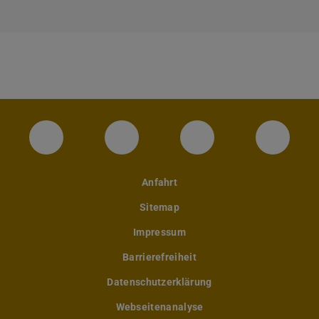
Instagram-Seite des Fachbereichs Archite
LinkedIn-Profil des Fachbereic
Facebook-Seite de
YouTub
Anfahrt
Sitemap
Impressum
Barrierefreiheit
Datenschutzerklärung
Webseitenanalyse