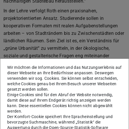
nachhaltigen Städtebau herausstellen.“
In der Lehre verfolgt Roth einen praxisnahen,
projektorientierten Ansatz. Studierende sollen in
kooperativen Formaten mit realen Aufgabenstellungen
arbeiten – von Stadträndern bis zu Zwischenstädten oder
ländlichen Räumen. Sein Ziel ist es, ein Verständnis für
„grüne Urbanität“ zu vermitteln, in der ökologische,
soziale und gestalterische Fragen eng miteinander
verknüpft sind.
Wir möchten die Informationen und das Nutzungserlebnis auf
dieser Webseite an Ihre Bedürfnisse anpassen. Deswegen
verwenden wir sog. Cookies. Sie können selbst entscheiden,
Forschungsschwerpunkte
welche Cookies genau bei Ihrem Besuch unserer Webseiten
gesetzt werden sollen.
Digitalisierung und neue Entwurfsinstrumente:
Einige Cookies sind für den Abruf der Website notwendig,
damit diese auf Ihrem Endgerät richtig anzeigen werden
Entwicklung und Anwendung innovativer Analyse- und
kann. Diese essentiellen Cookies können nicht abgewählt
kooperativer Entwurfswerkzeuge, etwa durch bildbasierte
werden.
3D-Modellierungs- und Visualisierungsprogramme sowie
Der Komfort-Cookie speichert Ihre Spracheinstellung und
bevorzugte Suchmaschine, während „Statistik“ die
Geoinformationssysteme (GIS) und Künstlicher
Auswertung durch die Open-Source-Statistik-Software