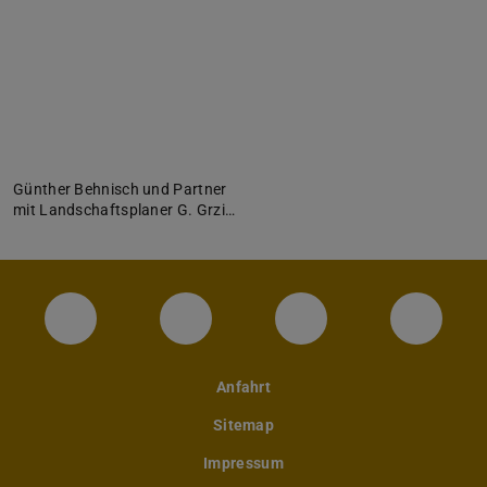
Günther Behnisch und Partner
mit Landschaftsplaner G. Grzi…
Instagram-Seite des Fachbereichs Archite
LinkedIn-Profil des Fachbereic
Facebook-Seite de
YouTub
Anfahrt
Sitemap
Impressum