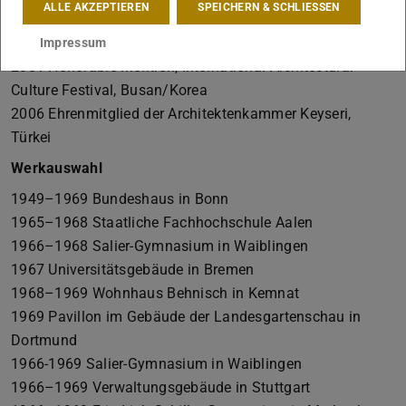
ALLE AKZEPTIEREN
SPEICHERN & SCHLIESSEN
2001 Wolfgang-Hirsch-Auszeichnung der
Architektenkammer Rheinland-Pfalz, Mainz
Impressum
2001 Honorable Mention, International Architectural
Culture Festival, Busan/Korea
2006 Ehrenmitglied der Architektenkammer Keyseri,
Türkei
Werkauswahl
1949–1969 Bundeshaus in Bonn
1965–1968 Staatliche Fachhochschule Aalen
1966–1968 Salier-Gymnasium in Waiblingen
1967 Universitätsgebäude in Bremen
1968–1969 Wohnhaus Behnisch in Kemnat
1969 Pavillon im Gebäude der Landesgartenschau in
Dortmund
1966-1969 Salier-Gymnasium in Waiblingen
1966–1969 Verwaltungsgebäude in Stuttgart