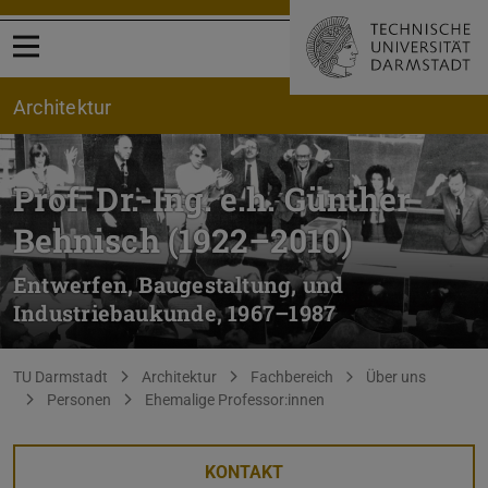
Menü öffnen
Architektur
Prof. Dr.-Ing. e.h. Günther
Behnisch (1922–2010)
Entwerfen, Baugestaltung, und
Industriebaukunde, 1967–1987
Sie befinden sich hier:
TU Darmstadt
Architektur
Fachbereich
Über uns
Personen
Ehemalige Professor:innen
KONTAKT