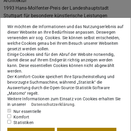
Architektur
1993 Hans-Molfenter-Preis der Landeshauptstadt
Stuttgart für besondere künstlerische Leistungen
1994 Heinrich-Hertz-Professur an der Technischen
Wir möchten die Informationen und das Nutzungserlebnis auf
Universität Karlsruhe
dieser Webseite an Ihre Bedürfnisse anpassen. Deswegen
verwenden wir sog. Cookies. Sie können selbst entscheiden,
1994 Mitglied der International Academy of Architecture,
welche Cookies genau bei Ihrem Besuch unserer Webseiten
Sofia
gesetzt werden sollen.
1994 Ehrenplakette des Litauischen
Einige Cookies sind für den Abruf der Website notwendig,
damit diese auf Ihrem Endgerät richtig anzeigen werden
Architektenverbandes, Vilnius
kann. Diese essentiellen Cookies können nicht abgewählt
1995 Ehrenmitglied des Royal Institute of British
werden.
Architects, London
Der Komfort-Cookie speichert Ihre Spracheinstellung und
bevorzugte Suchmaschine, während „Statistik“ die
1996 Gründungsmitglied der Sächsischen Akademie der
Auswertung durch die Open-Source-Statistik-Software
Künste, Dresden
„Matomo“ regelt.
1997 Verdienstorden der Bundesrepublik Deutschland
Weitere Informationen zum Einsatz von Cookies erhalten Sie
in unserer
Datenschutzerklärung
.
1998 Fritz-Schumacher-Preis der Alfred-Toepfer-Stiftung
Nur essentielle
F.V.S., Hamburg
Komfort
1999 Mitglied der Bayerischen Akademie der Schönen
Statistiken
Künste, München