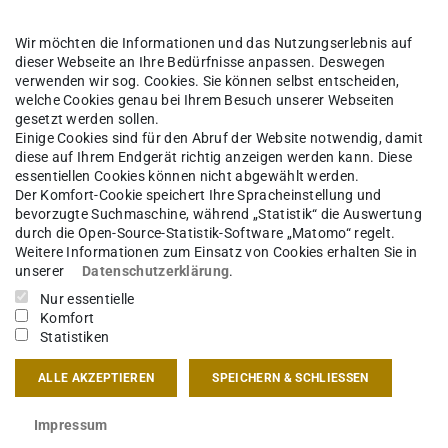
Wir möchten die Informationen und das Nutzungserlebnis auf
dieser Webseite an Ihre Bedürfnisse anpassen. Deswegen
verwenden wir sog. Cookies. Sie können selbst entscheiden,
welche Cookies genau bei Ihrem Besuch unserer Webseiten
gesetzt werden sollen.
in
Einige Cookies sind für den Abruf der Website notwendig, damit
diese auf Ihrem Endgerät richtig anzeigen werden kann. Diese
essentiellen Cookies können nicht abgewählt werden.
Der Komfort-Cookie speichert Ihre Spracheinstellung und
bevorzugte Suchmaschine, während „Statistik“ die Auswertung
n, Druckgraphik, Magdeburg 1957.
durch die Open-Source-Statistik-Software „Matomo“ regelt.
Weitere Informationen zum Einsatz von Cookies erhalten Sie in
unserer
Datenschutzerklärung
.
20. Jahrhunderts, München 1969.
Nur essentielle
00-1300, Berlin 1975.
Komfort
Statistiken
integrierte Arbeit an den plastischen
975.
ALLE AKZEPTIEREN
SPEICHERN & SCHLIESSEN
ische Berlin. Die Berliner Bildhauerschule im
Impressum