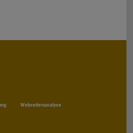
hs Architektur
chbereichs Architektur
te des Fachbereichs Architektur
ube-Kanal des Fachbereich Archite
ung
Webseitenanalyse