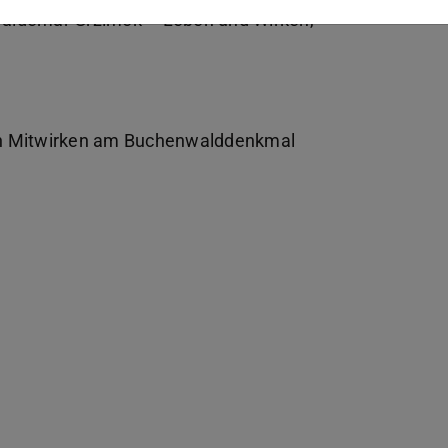
Waldemar Grzimek – Leben und Wirken,
sein Mitwirken am Buchenwalddenkmal