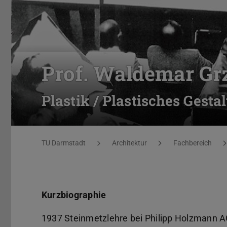
Prof. Waldemar Gr
Plastik / Plastisches Gesta
Sie befinden sich hier:
TU Darmstadt
Architektur
Fachbereich
Kurzbiographie
1937 Steinmetzlehre bei Philipp Holzmann 