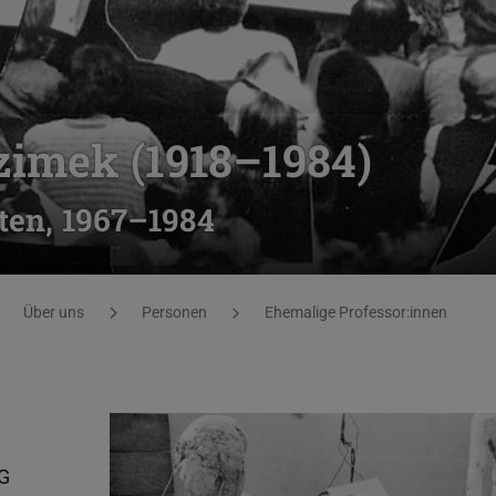
zimek (1918–1984)
lten, 1967–1984
Über uns
Personen
Ehemalige Professor:innen
AG