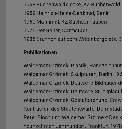
1958 Buchenwaldglocke, KZ Buchenwald
1958 Heinrich-Heine-Denkmal, Berlin
1960 Mahnmal, KZ Sachsenhausen
1975 Der Reiter, Darmstadt
1985 Brunnen auf dem Wittenbergplatz, Berl
Publikationen
Waldemar Grzimek: Plastik, Handzeichnunge
Waldemar Grzimek: Skulpturen, Berlin 1967.
Waldemar Grzimek: Deutsche Bildhauer des 
Waldemar Grzimek: Deutsche Stuckplastik. 8
Waldemar Grzimek: Gestaltordnung. Entwurfs-
Kontrasten des Stadtentwurfs, Darmstadt 1
Peter Bloch und Waldemar Grzimek: Das klass
neunzehnten Jahrhundert, Frankfurt 1978.