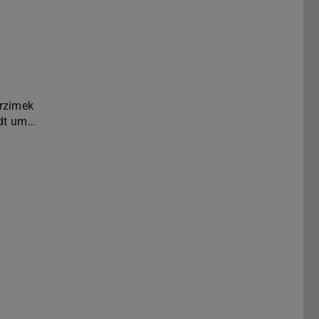
rzimek
adt um…