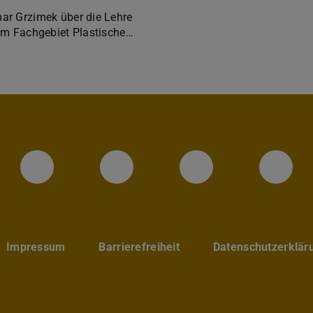
r Grzimek über die Lehre
em Fachgebiet Plastische…
Instagram-Seite des Fachbereic
LinkedIn-Profil des Fa
Facebook-Sei
YouT
Impressum
Barrierefreiheit
Datenschutzerklär