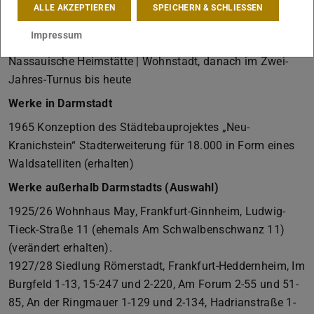
am Main
ALLE AKZEPTIEREN
SPEICHERN & SCHLIESSEN
1988 Erstmalige Vergabe des Ernst-May-Preises für
Impressum
Wohnungsbau durch die Unternehmensgruppe
Nassauische Heimstätte | Wohnstadt, danach im Zwei-
Jahres-Turnus bis heute
Werke in Darmstadt
1965 Konzeption des Städtebauprojektes „Neu-
Kranichstein“ Stadterweiterung für 18.000 in Form eines
Waldsatelliten (erhalten)
Werke außerhalb Darmstadts (Auswahl)
1925/26 Wohnhaus May, Frankfurt-Ginnheim, Ludwig-
Tieck-Straße 11 (ehemals Am Schwalbenschwanz 11)
(verändert erhalten).
1927/28 Siedlung Römerstadt, Frankfurt-Heddernheim, Im
Burgfeld 1-13, 15-247 und 2-220, Am Forum 2-55 und 51-
85, An der Ringmauer 1-129 und 2-134, Hadrianstraße 1-