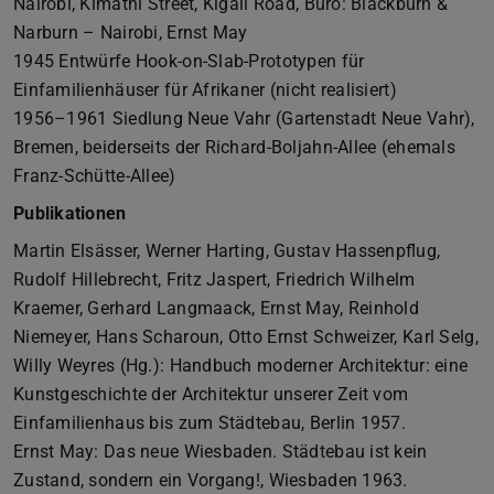
Nairobi, Kimathi Street, Kigali Road, Büro: Blackburn &
Narburn – Nairobi, Ernst May
1945 Entwürfe Hook-on-Slab-Prototypen für
Einfamilienhäuser für Afrikaner (nicht realisiert)
1956–1961 Siedlung Neue Vahr (Gartenstadt Neue Vahr),
Bremen, beiderseits der Richard-Boljahn-Allee (ehemals
Franz-Schütte-Allee)
Publikationen
Martin Elsässer, Werner Harting, Gustav Hassenpflug,
Rudolf Hillebrecht, Fritz Jaspert, Friedrich Wilhelm
Kraemer, Gerhard Langmaack, Ernst May, Reinhold
Niemeyer, Hans Scharoun, Otto Ernst Schweizer, Karl Selg,
Willy Weyres (Hg.): Handbuch moderner Architektur: eine
Kunstgeschichte der Architektur unserer Zeit vom
Einfamilienhaus bis zum Städtebau, Berlin 1957.
Ernst May: Das neue Wiesbaden. Städtebau ist kein
Zustand, sondern ein Vorgang!, Wiesbaden 1963.