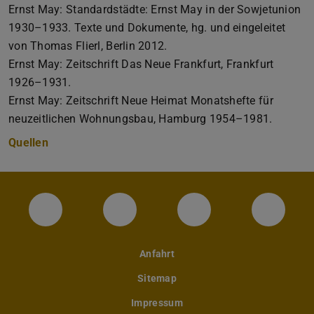
Ernst May: Standardstädte: Ernst May in der Sowjetunion
1930–1933. Texte und Dokumente, hg. und eingeleitet
von Thomas Flierl, Berlin 2012.
Ernst May: Zeitschrift Das Neue Frankfurt, Frankfurt
1926–1931.
Ernst May: Zeitschrift Neue Heimat Monatshefte für
neuzeitlichen Wohnungsbau, Hamburg 1954–1981.
Quellen
Instagram-Seite des Fachbereichs Archite
LinkedIn-Profil des Fachbereic
Facebook-Seite de
YouTub
Anfahrt
Sitemap
Impressum