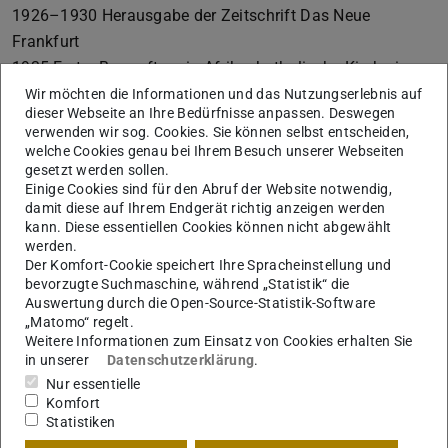
1926–1930 Herausgabe der Zeitschrift Das Neue
Frankfurt
1935 Erster Bauauftrag in Afrika: katholische Kirche in
Arusha, Tanganjika
Wir möchten die Informationen und das Nutzungserlebnis auf
dieser Webseite an Ihre Bedürfnisse anpassen. Deswegen
1951 Verleihung der Ehrendoktorwürde Dr. Ing. der
verwenden wir sog. Cookies. Sie können selbst entscheiden,
Technischen Hochschule Hannover, Ende des Jahres
welche Cookies genau bei Ihrem Besuch unserer Webseiten
Gründung von Dr. E. May & Partners, Nairobi
gesetzt werden sollen.
Einige Cookies sind für den Abruf der Website notwendig,
1954 Verleihung des Großen Bundesverdienstkreuzes
damit diese auf Ihrem Endgerät richtig anzeigen werden
Herausgabe der Zeitschrift Neue Heimat
kann. Diese essentiellen Cookies können nicht abgewählt
werden.
1957 Verleihung der Ehrendoktorwürde Dr. phil. der
Der Komfort-Cookie speichert Ihre Spracheinstellung und
Universität Freiburg im Breisgau sowie der Ehrenprofessur
bevorzugte Suchmaschine, während „Statistik“ die
der Technischen Hochschule Darmstadt
Auswertung durch die Open-Source-Statistik-Software
„Matomo“ regelt.
1957–1970 Honorarprofessor an der TH Darmstadt
Weitere Informationen zum Einsatz von Cookies erhalten Sie
1961 Ernennung zum Ehrenmitglied des Royal Institute of
in unserer
Datenschutzerklärung
.
British Architects, London
Nur essentielle
Komfort
1965 Verleihung des Heinrich-Plett-Preises an May
Statistiken
1966 Ehrenplakette der Städte Wiesbaden und Frankfurt