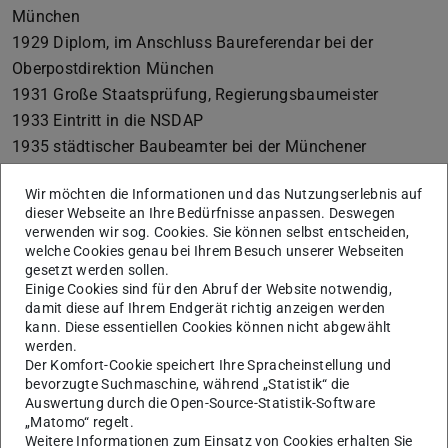
München
1929 Diplom, im Anschluss Baureferendar bei der
Oberpostdirektion München
1931 Große Staatsprüfung, Regierungsbaumeister
1933 Eintritt in die NSDAP
1935 städtischer Baubeamter bei der Münchener
Lokalbaukommission
Wir möchten die Informationen und das Nutzungserlebnis auf
1939–1945 mehrfach zum Kriegsdienst eingezogen
dieser Webseite an Ihre Bedürfnisse anpassen. Deswegen
1941–1945 Baurat der Luftwaffe im Majorsrang in
verwenden wir sog. Cookies. Sie können selbst entscheiden,
Russland
welche Cookies genau bei Ihrem Besuch unserer Webseiten
gesetzt werden sollen.
1949–1971 Professor für Baukunst an der Technischen
Einige Cookies sind für den Abruf der Website notwendig,
Hochschule Darmstadt
damit diese auf Ihrem Endgerät richtig anzeigen werden
kann. Diese essentiellen Cookies können nicht abgewählt
1951–1952 Dekan
werden.
Werkauswahl
Der Komfort-Cookie speichert Ihre Spracheinstellung und
bevorzugte Suchmaschine, während „Statistik“ die
1934 Olympia Eisstadion, München
Auswertung durch die Open-Source-Statistik-Software
1934 Wohnhaus NS-Mustersiedlung Ramersdorf,
„Matomo“ regelt.
Weitere Informationen zum Einsatz von Cookies erhalten Sie