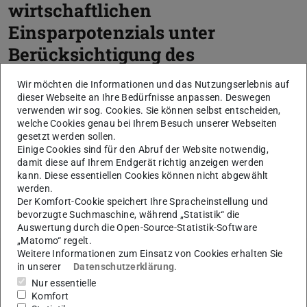
wirtschaftlichen
Einsparpotenzials unter
Berücksichtigung des
Raumkonzepts
Wir möchten die Informationen und das Nutzungserlebnis auf
dieser Webseite an Ihre Bedürfnisse anpassen. Deswegen
Promotion
verwenden wir sog. Cookies. Sie können selbst entscheiden,
welche Cookies genau bei Ihrem Besuch unserer Webseiten
gesetzt werden sollen.
Einige Cookies sind für den Abruf der Website notwendig,
damit diese auf Ihrem Endgerät richtig anzeigen werden
Kerndaten
kann. Diese essentiellen Cookies können nicht abgewählt
werden.
Der Komfort-Cookie speichert Ihre Spracheinstellung und
KONTAKT
bevorzugte Suchmaschine, während „Statistik“ die
Auswertung durch die Open-Source-Statistik-Software
„Matomo“ regelt.
Weitere Informationen zum Einsatz von Cookies erhalten Sie
in unserer
Datenschutzerklärung
.
Weitere Daten
Ausgeschrieben am
Nur essentielle
04.06.2019
Komfort