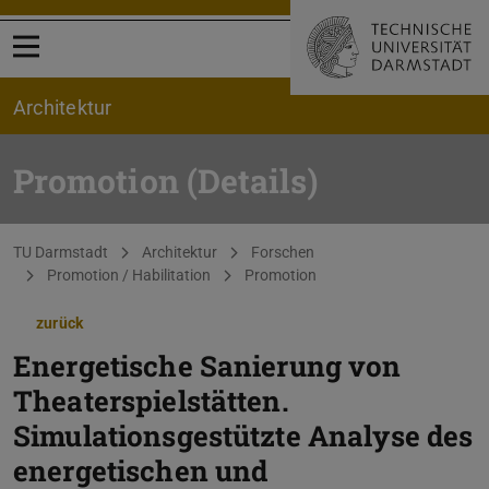
Menü öffnen
Architektur
Promotion (Details)
Sie befinden sich hier:
TU Darmstadt
Architektur
Forschen
Promotion / Habilitation
Promotion
zurück
Energetische Sanierung von
Theaterspielstätten.
Simulationsgestützte Analyse des
energetischen und