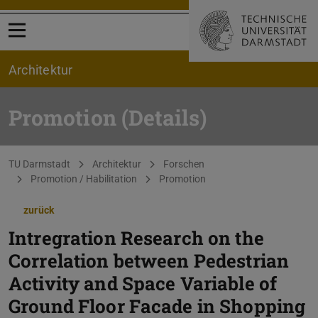
Menü öffnen
Architektur
Promotion (Details)
Sie befinden sich hier:
TU Darmstadt
Architektur
Forschen
Promotion / Habilitation
Promotion
zurück
Intregration Research on the
Correlation between Pedestrian
Activity and Space Variable of
Ground Floor Facade in Shopping