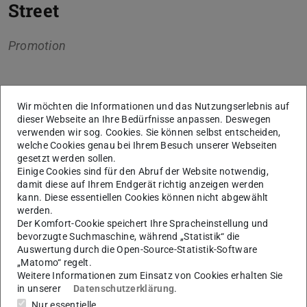
Street
Promotion
Wir möchten die Informationen und das Nutzungserlebnis auf
Kerndaten
dieser Webseite an Ihre Bedürfnisse anpassen. Deswegen
verwenden wir sog. Cookies. Sie können selbst entscheiden,
KONTAKT
welche Cookies genau bei Ihrem Besuch unserer Webseiten
gesetzt werden sollen.
Einige Cookies sind für den Abruf der Website notwendig,
damit diese auf Ihrem Endgerät richtig anzeigen werden
kann. Diese essentiellen Cookies können nicht abgewählt
Weitere Daten
Ausgeschrieben am
werden.
04.06.2019
Der Komfort-Cookie speichert Ihre Spracheinstellung und
bevorzugte Suchmaschine, während „Statistik“ die
Angenommen am
Auswertung durch die Open-Source-Statistik-Software
04.06.2019
„Matomo“ regelt.
Weitere Informationen zum Einsatz von Cookies erhalten Sie
in unserer
Datenschutzerklärung
.
Nur essentielle