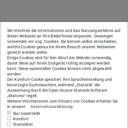
Kerndaten
KONTAKT
Wir möchten die Informationen und das Nutzungserlebnis auf
dieser Webseite an Ihre Bedürfnisse anpassen. Deswegen
verwenden wir sog. Cookies. Sie können selbst entscheiden,
welche Cookies genau bei Ihrem Besuch unserer Webseiten
gesetzt werden sollen.
Weitere Daten
Einige Cookies sind für den Abruf der Website notwendig,
Ausgeschrieben am
damit diese auf Ihrem Endgerät richtig anzeigen werden
14.07.2020
kann. Diese essentiellen Cookies können nicht abgewählt
werden.
Angenommen am
Der Komfort-Cookie speichert Ihre Spracheinstellung und
14.07.2020
bevorzugte Suchmaschine, während „Statistik“ die
Auswertung durch die Open-Source-Statistik-Software
„Matomo“ regelt.
Weitere Informationen zum Einsatz von Cookies erhalten Sie
Fachgruppe
in unserer
Datenschutzerklärung
.
Gebäudetechnologie (Fachgruppe F)
Nur essentielle
Komfort
Statistiken