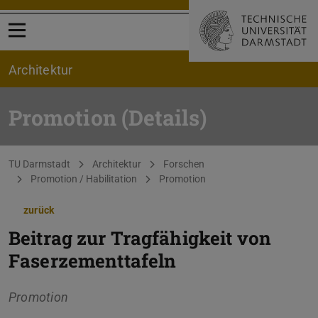
Menü öffnen
Architektur
Promotion (Details)
Sie befinden sich hier:
TU Darmstadt
Architektur
Forschen
Promotion / Habilitation
Promotion
zurück
Beitrag zur Tragfähigkeit von
Faserzementtafeln
Promotion