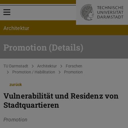
Menü öffnen
Architektur
Promotion (Details)
Sie befinden sich hier:
TU Darmstadt
Architektur
Forschen
Promotion / Habilitation
Promotion
zurück
Vulnerabilität und Residenz von
Stadtquartieren
Promotion