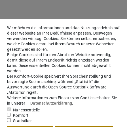
Kerndaten
Wir möchten die Informationen und das Nutzungserlebnis auf
KONTAKT
dieser Webseite an Ihre Bedürfnisse anpassen. Deswegen
verwenden wir sog. Cookies. Sie können selbst entscheiden,
welche Cookies genau bei Ihrem Besuch unserer Webseiten
gesetzt werden sollen.
Einige Cookies sind für den Abruf der Website notwendig,
Weitere Daten
Ausgeschrieben am
damit diese auf Ihrem Endgerät richtig anzeigen werden
20.04.2021
kann. Diese essentiellen Cookies können nicht abgewählt
werden.
Angenommen am
Der Komfort-Cookie speichert Ihre Spracheinstellung und
20.04.2021
bevorzugte Suchmaschine, während „Statistik“ die
Auswertung durch die Open-Source-Statistik-Software
„Matomo“ regelt.
Weitere Informationen zum Einsatz von Cookies erhalten Sie
in unserer
Datenschutzerklärung
.
Fachgruppe
Nur essentielle
Stadtplanung (Fachgruppe E)
Komfort
Statistiken