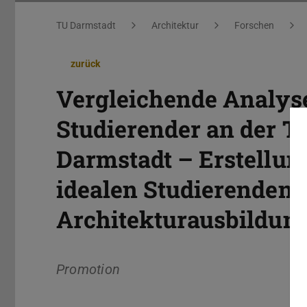
Sie befinden sich hier:
TU Darmstadt
Architektur
Forschen
zurück
Vergleichende Analys
Studierender an der T
Darmstadt – Erstellun
idealen Studierendena
Architekturausbildun
Promotion