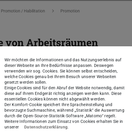
Promotion / Habilitation
Promotion
e von Arbeitsräumen
echnischen Universität
Wir möchten die Informationen und das Nutzungserlebnis auf
g eines Musterbeispiels ein
dieser Webseite an Ihre Bedürfnisse anpassen. Deswegen
verwenden wir sog. Cookies. Sie können selbst entscheiden,
welche Cookies genau bei Ihrem Besuch unserer Webseiten
rbeitsraumes in der
gesetzt werden sollen.
Einige Cookies sind für den Abruf der Website notwendig, damit
g
diese auf Ihrem Endgerät richtig anzeigen werden kann. Diese
essentiellen Cookies können nicht abgewählt werden.
Der Komfort-Cookie speichert Ihre Spracheinstellung und
bevorzugte Suchmaschine, während „Statistik“ die Auswertung
durch die Open-Source-Statistik-Software „Matomo“ regelt.
Weitere Informationen zum Einsatz von Cookies erhalten Sie in
unserer
Datenschutzerklärung
.