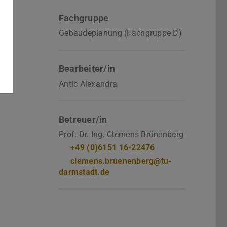
Fachgruppe
Gebäudeplanung (Fachgruppe D)
Bearbeiter/in
Antic Alexandra
Betreuer/in
Prof. Dr.-Ing. Clemens Brünenberg
+49 (0)6151 16-22476
clemens.bruenenberg@tu-
darmstadt.de