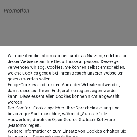
Promotion
Kerndaten
KONTAKT
Wir möchten die Informationen und das Nutzungserlebnis auf
dieser Webseite an Ihre Bedürfnisse anpassen. Deswegen
verwenden wir sog. Cookies. Sie können selbst entscheiden,
welche Cookies genau bei Ihrem Besuch unserer Webseiten
gesetzt werden sollen.
Weitere Daten
Ausgeschrieben am
Einige Cookies sind für den Abruf der Website notwendig,
10.07.2007
damit diese auf Ihrem Endgerät richtig anzeigen werden
kann. Diese essentiellen Cookies können nicht abgewählt
Angenommen am
werden.
10.07.2007
Der Komfort-Cookie speichert Ihre Spracheinstellung und
bevorzugte Suchmaschine, während „Statistik“ die
Eingereicht am
Auswertung durch die Open-Source-Statistik-Software
20.06.2013
„Matomo“ regelt.
Weitere Informationen zum Einsatz von Cookies erhalten Sie
Disputation am