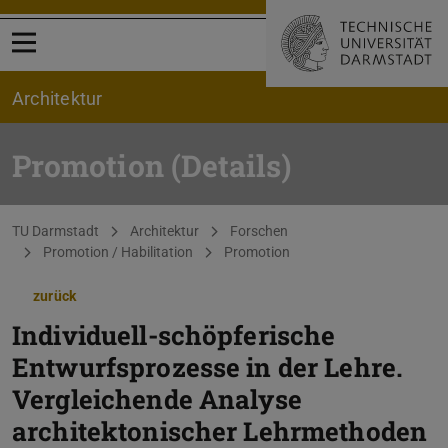
Menü öffnen
Architektur
Promotion (Details)
Sie befinden sich hier:
TU Darmstadt
Architektur
Forschen
Promotion / Habilitation
Promotion
zurück
Individuell-schöpferische
Entwurfsprozesse in der Lehre.
Vergleichende Analyse
architektonischer Lehrmethoden