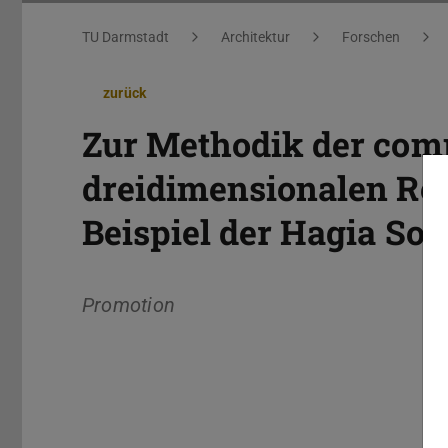
Sie befinden sich hier:
TU Darmstadt
Architektur
Forschen
zurück
Zur Methodik der com
dreidimensionalen Re
Beispiel der Hagia Sop
Promotion
Kerndaten