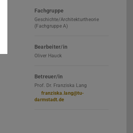
Fachgruppe
Geschichte/Architekturtheorie
(Fachgruppe A)
Bearbeiter/in
Oliver Hauck
Betreuer/in
Prof. Dr. Franziska Lang
franziska.lang@tu-
darmstadt.de