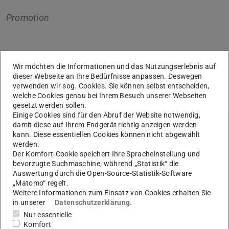
Promotion
Kerndaten
Wir möchten die Informationen und das Nutzungserlebnis auf
dieser Webseite an Ihre Bedürfnisse anpassen. Deswegen
KONTAKT
verwenden wir sog. Cookies. Sie können selbst entscheiden,
welche Cookies genau bei Ihrem Besuch unserer Webseiten
gesetzt werden sollen.
Einige Cookies sind für den Abruf der Website notwendig,
damit diese auf Ihrem Endgerät richtig anzeigen werden
Weitere Daten
kann. Diese essentiellen Cookies können nicht abgewählt
Ausgeschrieben am
werden.
13.07.2010
Der Komfort-Cookie speichert Ihre Spracheinstellung und
bevorzugte Suchmaschine, während „Statistik“ die
Angenommen am
Auswertung durch die Open-Source-Statistik-Software
13.07.2010
„Matomo“ regelt.
Weitere Informationen zum Einsatz von Cookies erhalten Sie
in unserer
Datenschutzerklärung
.
Nur essentielle
Fachgruppe
Komfort