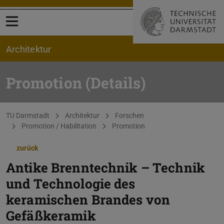
Menü öffnen
Architektur
Promotion (Details)
Sie befinden sich hier:
TU Darmstadt
Architektur
Forschen
Promotion / Habilitation
Promotion
zurück
Antike Brenntechnik – Technik
und Technologie des
keramischen Brandes von
Gefäßkeramik