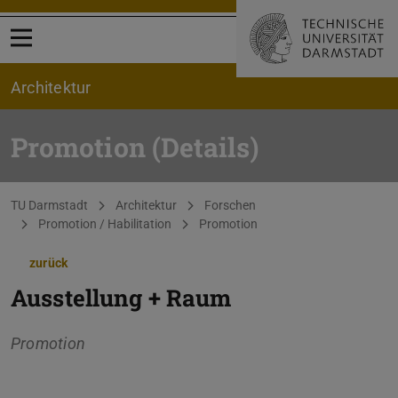
Menü öffnen
Architektur
Promotion (Details)
Sie befinden sich hier:
TU Darmstadt
Architektur
Forschen
Promotion / Habilitation
Promotion
zurück
Ausstellung + Raum
Promotion