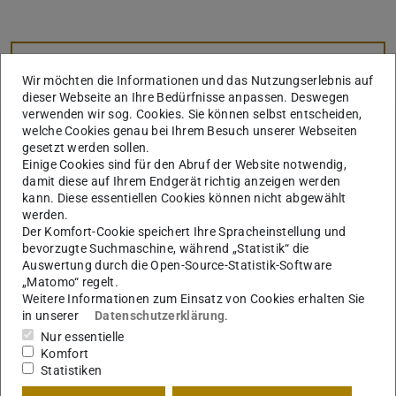
Kerndaten
KONTAKT
Wir möchten die Informationen und das Nutzungserlebnis auf
dieser Webseite an Ihre Bedürfnisse anpassen. Deswegen
verwenden wir sog. Cookies. Sie können selbst entscheiden,
welche Cookies genau bei Ihrem Besuch unserer Webseiten
Weitere Daten
gesetzt werden sollen.
Ausgeschrieben am
Einige Cookies sind für den Abruf der Website notwendig,
15.07.2014
damit diese auf Ihrem Endgerät richtig anzeigen werden
kann. Diese essentiellen Cookies können nicht abgewählt
Angenommen am
werden.
15.07.2014
Der Komfort-Cookie speichert Ihre Spracheinstellung und
bevorzugte Suchmaschine, während „Statistik“ die
Auswertung durch die Open-Source-Statistik-Software
„Matomo“ regelt.
Fachgruppe
Weitere Informationen zum Einsatz von Cookies erhalten Sie
in unserer
Datenschutzerklärung
.
Gebäudeplanung (Fachgruppe D)
Nur essentielle
Komfort
Statistiken
Bearbeiter/in