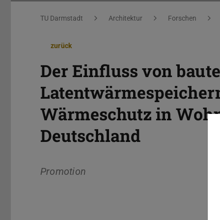
Sie befinden sich hier:
TU Darmstadt
Architektur
Forschen
zurück
Der Einfluss von baute
Latentwärmespeichern
Wärmeschutz in Wohn
Deutschland
Promotion