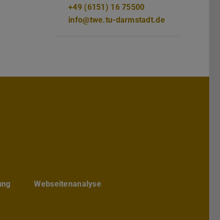
+49 (6151) 16 75500
info@twe.tu-darmstadt.de
hs Architektur
chbereichs Architektur
te des Fachbereichs Architektur
ube-Kanal des Fachbereich Archite
ung
Webseitenanalyse