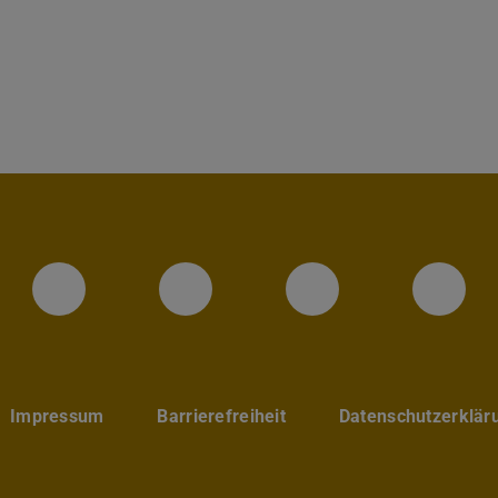
Instagram-Seite des Fachbereic
LinkedIn-Profil des Fa
Facebook-Sei
YouT
Impressum
Barrierefreiheit
Datenschutzerklär