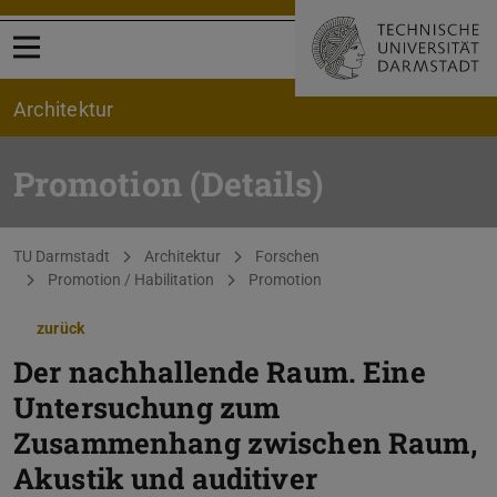
Menü öffnen
Architektur
Promotion (Details)
Sie befinden sich hier:
TU Darmstadt
Architektur
Forschen
Promotion / Habilitation
Promotion
zurück
Der nachhallende Raum. Eine
Untersuchung zum
Zusammenhang zwischen Raum,
Akustik und auditiver