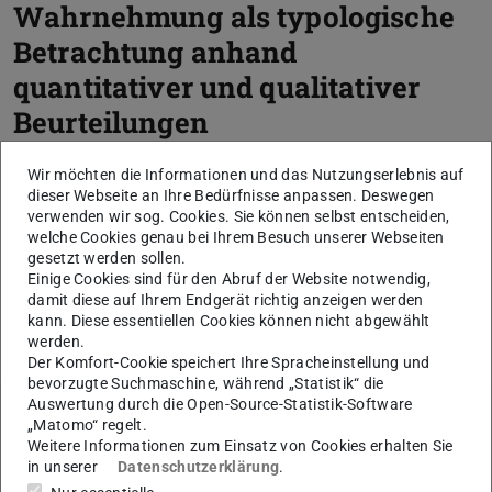
Wahrnehmung als typologische
Betrachtung anhand
quantitativer und qualitativer
Beurteilungen
Wir möchten die Informationen und das Nutzungserlebnis auf
Promotion
dieser Webseite an Ihre Bedürfnisse anpassen. Deswegen
verwenden wir sog. Cookies. Sie können selbst entscheiden,
welche Cookies genau bei Ihrem Besuch unserer Webseiten
gesetzt werden sollen.
Kerndaten
Einige Cookies sind für den Abruf der Website notwendig,
damit diese auf Ihrem Endgerät richtig anzeigen werden
kann. Diese essentiellen Cookies können nicht abgewählt
KONTAKT
werden.
Der Komfort-Cookie speichert Ihre Spracheinstellung und
bevorzugte Suchmaschine, während „Statistik“ die
Auswertung durch die Open-Source-Statistik-Software
„Matomo“ regelt.
Weitere Daten
Ausgeschrieben am
Weitere Informationen zum Einsatz von Cookies erhalten Sie
01.07.2015
in unserer
Datenschutzerklärung
.