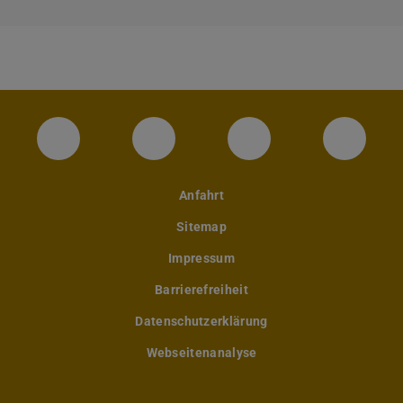
Instagram-Seite des Fachbereichs Archite
LinkedIn-Profil des Fachbereic
Facebook-Seite de
YouTub
Anfahrt
Sitemap
Impressum
Barrierefreiheit
Datenschutzerklärung
Webseitenanalyse