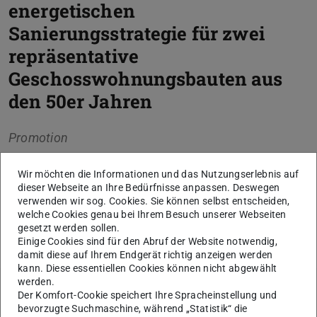
energetischen
Sanierungsstrategie für zwei
repräsentative
Geschosswohnungsbauten aus
den 50er Jahren
Promotion
Wir möchten die Informationen und das Nutzungserlebnis auf
dieser Webseite an Ihre Bedürfnisse anpassen. Deswegen
verwenden wir sog. Cookies. Sie können selbst entscheiden,
Kerndaten
welche Cookies genau bei Ihrem Besuch unserer Webseiten
gesetzt werden sollen.
KONTAKT
Einige Cookies sind für den Abruf der Website notwendig,
damit diese auf Ihrem Endgerät richtig anzeigen werden
kann. Diese essentiellen Cookies können nicht abgewählt
werden.
Der Komfort-Cookie speichert Ihre Spracheinstellung und
Weitere Daten
Ausgeschrieben am
bevorzugte Suchmaschine, während „Statistik“ die