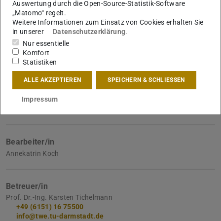
02.05.2017
Auswertung durch die Open-Source-Statistik-Software
„Matomo“ regelt.
Angenommen am
Weitere Informationen zum Einsatz von Cookies erhalten Sie
02.05.2017
in unserer
Datenschutzerklärung
.
Nur essentielle
Eingereicht am
Komfort
02.07.2019
Statistiken
ALLE AKZEPTIEREN
SPEICHERN & SCHLIESSEN
Fachgruppe
Impressum
Gebäudetechnologie (Fachgruppe F)
Bearbeiter/in
Annekatrin Koch
Betreuer/in
Prof. Dr.-Ing. Karsten Tichelmann
+49 (6151) 16 75500
info@twe.tu-darmstadt.de