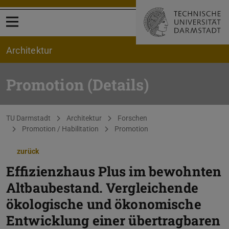
Menü öffnen
Architektur
Promotion (Details)
Sie befinden sich hier:
TU Darmstadt
Architektur
Forschen
Promotion / Habilitation
Promotion
zurück
Effizienzhaus Plus im bewohnten
Altbaubestand. Vergleichende
ökologische und ökonomische
Entwicklung einer übertragbaren