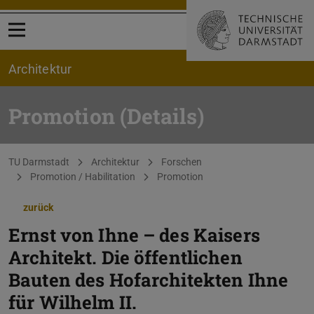
Menü öffnen
Architektur
Promotion (Details)
Sie befinden sich hier:
TU Darmstadt
Architektur
Forschen
Promotion / Habilitation
Promotion
zurück
Ernst von Ihne – des Kaisers
Architekt. Die öffentlichen
Bauten des Hofarchitekten Ihne
für Wilhelm II.