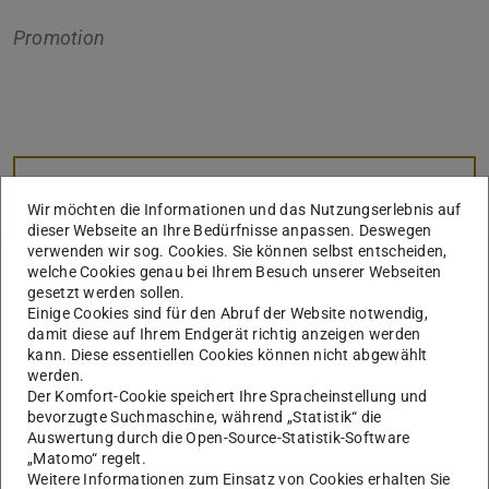
Promotion
Kerndaten
KONTAKT
Wir möchten die Informationen und das Nutzungserlebnis auf
dieser Webseite an Ihre Bedürfnisse anpassen. Deswegen
verwenden wir sog. Cookies. Sie können selbst entscheiden,
welche Cookies genau bei Ihrem Besuch unserer Webseiten
Weitere Daten
gesetzt werden sollen.
Ausgeschrieben am
Einige Cookies sind für den Abruf der Website notwendig,
02.05.2017
damit diese auf Ihrem Endgerät richtig anzeigen werden
kann. Diese essentiellen Cookies können nicht abgewählt
Angenommen am
werden.
02.05.2017
Der Komfort-Cookie speichert Ihre Spracheinstellung und
Eingereicht am
bevorzugte Suchmaschine, während „Statistik“ die
07.02.2023
Auswertung durch die Open-Source-Statistik-Software
„Matomo“ regelt.
Disputation am
Weitere Informationen zum Einsatz von Cookies erhalten Sie