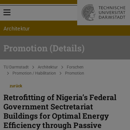
Menü öffnen
Architektur
Promotion (Details)
Sie befinden sich hier:
TU Darmstadt
Architektur
Forschen
Promotion / Habilitation
Promotion
zurück
Retrofitting of Nigeria’s Federal
Government Sectretariat
Buildings for Optimal Energy
Efficiency through Passive