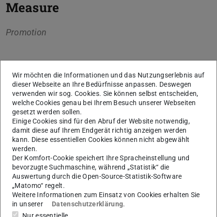
Measure
Promotion
Wir möchten die Informationen und das Nutzungserlebnis auf
Kerndaten
dieser Webseite an Ihre Bedürfnisse anpassen. Deswegen
verwenden wir sog. Cookies. Sie können selbst entscheiden,
KONTAKT
welche Cookies genau bei Ihrem Besuch unserer Webseiten
gesetzt werden sollen.
Einige Cookies sind für den Abruf der Website notwendig,
damit diese auf Ihrem Endgerät richtig anzeigen werden
kann. Diese essentiellen Cookies können nicht abgewählt
Weitere Daten
Ausgeschrieben am
werden.
07.11.2017
Der Komfort-Cookie speichert Ihre Spracheinstellung und
bevorzugte Suchmaschine, während „Statistik“ die
Angenommen am
Auswertung durch die Open-Source-Statistik-Software
07.11.2017
„Matomo“ regelt.
Weitere Informationen zum Einsatz von Cookies erhalten Sie
in unserer
Datenschutzerklärung
.
Nur essentielle