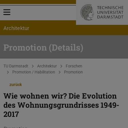
Menü öffnen
Architektur
Promotion (Details)
Sie befinden sich hier:
TU Darmstadt
Architektur
Forschen
Promotion / Habilitation
Promotion
zurück
Wie wohnen wir? Die Evolution
des Wohnungsgrundrisses 1949-
2017