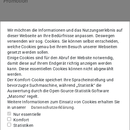
Promotion
Kerndaten
Wir möchten die Informationen und das Nutzungserlebnis auf
dieser Webseite an Ihre Bedürfnisse anpassen. Deswegen
KONTAKT
verwenden wir sog. Cookies. Sie können selbst entscheiden,
welche Cookies genau bei Ihrem Besuch unserer Webseiten
gesetzt werden sollen.
Einige Cookies sind für den Abruf der Website notwendig,
damit diese auf Ihrem Endgerät richtig anzeigen werden
Weitere Daten
kann. Diese essentiellen Cookies können nicht abgewählt
Ausgeschrieben am
werden.
30.01.2018
Der Komfort-Cookie speichert Ihre Spracheinstellung und
bevorzugte Suchmaschine, während „Statistik“ die
Angenommen am
30.01.2018
Auswertung durch die Open-Source-Statistik-Software
„Matomo“ regelt.
Weitere Informationen zum Einsatz von Cookies erhalten Sie
in unserer
Datenschutzerklärung
.
Nur essentielle
Fachgruppe
Komfort
Gebäudeplanung (Fachgruppe D)
Statistiken